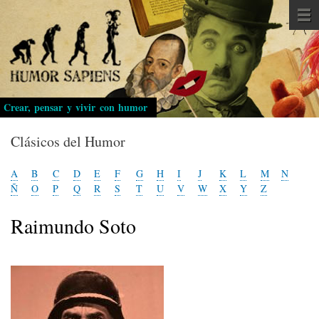
Pasar
al
contenido
principal
Crear, pensar y vivir con humor
Clásicos del Humor
A
B
C
D
E
F
G
H
I
J
K
L
M
N
Ñ
O
P
Q
R
S
T
U
V
W
X
Y
Z
Raimundo Soto