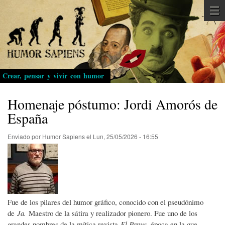
Pasar
al
contenido
principal
Crear, pensar y vivir con humor
Homenaje póstumo: Jordi Amorós de
España
Enviado por
Humor Sapiens
el
Lun, 25/05/2026 - 16:55
Fue de los pilares del humor gráfico, conocido con el pseudónimo
de
Ja.
Maestro de la sátira y realizador pionero. Fue uno de los
grandes nombres de la mítica revista
El Papus
, época en la que