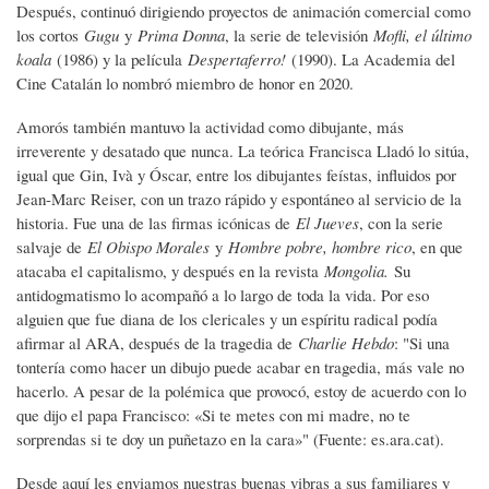
Después, continuó dirigiendo proyectos de animación comercial como
los cortos
Gugu
y
Prima Donna
, la serie de televisión
Mofli, el último
koala
(1986) y la película
Despertaferro!
(1990). La Academia del
Cine Catalán lo nombró miembro de honor en 2020.
Amorós también mantuvo la actividad como dibujante, más
irreverente y desatado que nunca. La teórica Francisca Lladó lo sitúa,
igual que Gin, Ivà y Óscar, entre los dibujantes feístas, influidos por
Jean-Marc Reiser, con un trazo rápido y espontáneo al servicio de la
historia. Fue una de las firmas icónicas de
El Jueves
, con la serie
salvaje de
El Obispo Morales
y
Hombre pobre, hombre rico
, en que
atacaba el capitalismo, y después en la revista
Mongolia.
Su
antidogmatismo lo acompañó a lo largo de toda la vida. Por eso
alguien que fue diana de los clericales y un espíritu radical podía
afirmar al ARA, después de la tragedia de
Charlie Hebdo
: "Si una
tontería como hacer un dibujo puede acabar en tragedia, más vale no
hacerlo. A pesar de la polémica que provocó, estoy de acuerdo con lo
que dijo el papa Francisco: «Si te metes con mi madre, no te
sorprendas si te doy un puñetazo en la cara»" (Fuente: es.ara.cat).
Desde aquí les enviamos nuestras buenas vibras a sus familiares y