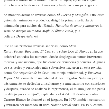
afrontó una ochentena de denuncias y hasta un consejo de guerra.
Se mantuvo activo en revistas como
El Jueves
y
Mongolia
. Publicista,
guionista, animador y productor, dirigió la primera película de
animación para adultos del Estado,
Historias de amor y masacre
; la
serie de dibujos animados
Mofli, el último koala
, y la
película
Despertaferro!
Fue en las primeras revistas satíricas, como
Mata
Ratos
,
Pacha
,
Barrabás
,
El Cuervo
y sobre todo
El Papus
, en la que
colaboró en todos los números, donde desplegó su humor irreverente,
mordaz y antisistema, que fue carne de denuncias y censura. Algunas
de sus series y personajes más subversivos nacieron en esta revista,
como
Sor Angustias de la Cruz
, una monja anticlerical, y
Encuesta
Papus
. "Me convertí en un habitual de los juzgados. Salía un juez que
básicamente se dedicaba a insultarme y a amenazarme con sanciones
y después, cuando se acababa la reprimenda, el mismo juez me pedía
un dibujo para sus hijos", explicaba a el ARA. El atentado contra
Carrero Blanco lo alcanzó en el juzgado. En 1975 también censuraron
y retiraron del mercado su libro
Humor sexual sano.
En 1977 estaba