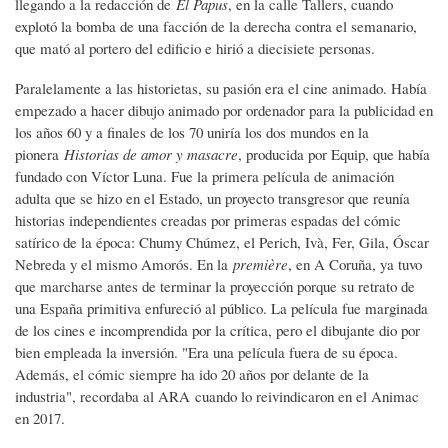
llegando a la redacción de
El Papus
, en la calle Tallers, cuando
explotó la bomba de una facción de la derecha contra el semanario,
que mató al portero del edificio e hirió a diecisiete personas.
Paralelamente a las historietas, su pasión era el cine animado. Había
empezado a hacer dibujo animado por ordenador para la publicidad en
los años 60 y a finales de los 70 uniría los dos mundos en la
pionera
Historias de amor y masacre
, producida por Equip, que había
fundado con Víctor Luna. Fue la primera película de animación
adulta que se hizo en el Estado, un proyecto transgresor que reunía
historias independientes creadas por primeras espadas del cómic
satírico de la época: Chumy Chúmez, el Perich, Ivà, Fer, Gila, Óscar
Nebreda y el mismo Amorós. En la
première
, en A Coruña, ya tuvo
que marcharse antes de terminar la proyección porque su retrato de
una España primitiva enfureció al público. La película fue marginada
de los cines e incomprendida por la crítica, pero el dibujante dio por
bien empleada la inversión. "Era una película fuera de su época.
Además, el cómic siempre ha ido 20 años por delante de la
industria", recordaba al ARA cuando lo reivindicaron en el Animac
en 2017.