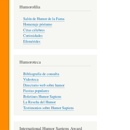
T
Humorofilia
Salón de Humor de la Fama
Homenaje póstumo
I
Citas célebres
Curiosidades
Efemérides
L
Humoroteca
Y
Bibliografía de consulta
Videoteca
H
Directorio web sobre humor
Fiestas populares
Boletines Humor Sapiens
U
La Reseña del Humor
Testimonios sobre Humor Sapiens
M
International Humor Sapiens Award