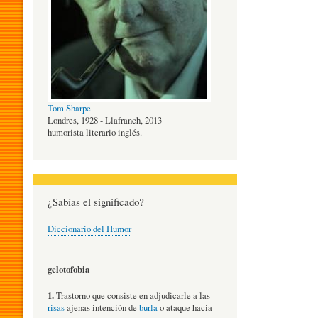
O
G
Tom Sharpe
Í
Londres, 1928 - Llafranch, 2013
humorista literario inglés.
A
¿Sabías el significado?
D
Diccionario del Humor
E
gelotofobia
1.
Trastorno que consiste en adjudicarle a las
L
risas
ajenas intención de
burla
o ataque hacia