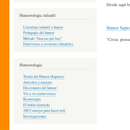
R
Desde aquí le
Humorología infantil
A
Literatura infantil y humor
Humor Sapie
Pedagogía del humor
Método "Gracias por leer"
"Crear, pensa
I
Entrevistas a escritores infantiles
N
Humorología
Teoría del Humor (Sapiens)
F
Artículos y ensayos
Diccionario del humor
Vis a vis (entrevistas)
A
Risoterapia
El bufón ilustrado
100 Consejos para hacer reír
Investigaciones
N