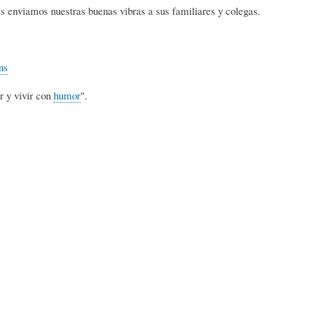
L
A
S
s enviamos nuestras buenas vibras a sus familiares y colegas.
H
C
D
ns
r y vivir con
humor
".
U
T
E
M
U
H
O
A
U
R
L
M
(
I
O