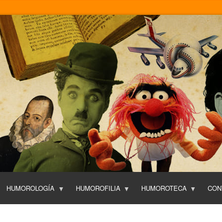
Pasar
al
contenido
principal
HUMOROLOGÍA
HUMOROFILIA
HUMOROTECA
CON
T
O
P