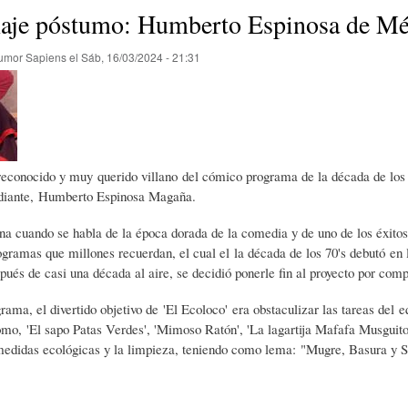
E
P
E
je póstumo: Humberto Espinosa de Mé
umor Sapiens
el
Sáb, 16/03/2024 - 21:31
O
I
L
R
N
Í
 reconocido y muy querido villano del cómico programa de la década de los 
Í
I
C
diante, Humberto Espinosa Magaña.
na cuando se habla de la época dorada de la comedia y de uno de los éxitos
A
Ó
U
ogramas que millones recuerdan, el cual el la década de los 70's debutó en l
ués de casi una década al aire, se decidió ponerle fin al proyecto por comp
D
N
L
rama, el divertido objetivo de 'El Ecoloco' era obstaculizar las tareas del e
mo, 'El sapo Patas Verdes', 'Mimoso Ratón', 'La lagartija Mafafa Musguito
 medidas ecológicas y la limpieza, teniendo como lema: "Mugre, Basura y 
E
Y
A