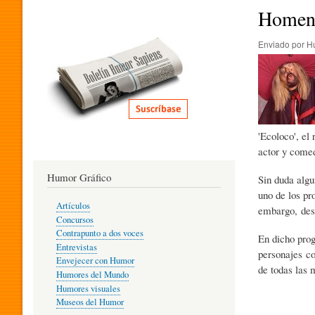
I
Homena
Enviado por
H
T
E
'Ecoloco', el
R
actor y come
Humor Gráfico
Sin duda algu
A
uno de los pr
Artículos
embargo, desp
Concursos
T
Contrapunto a dos voces
En dicho prog
Entrevistas
personajes co
Envejecer con Humor
de todas las
Humores del Mundo
U
Humores visuales
Museos del Humor