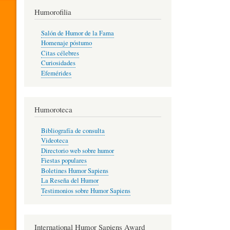
T
Humorofilia
Salón de Humor de la Fama
Homenaje póstumo
I
Citas célebres
Curiosidades
Efemérides
L
Humoroteca
Y
Bibliografía de consulta
Videoteca
H
Directorio web sobre humor
Fiestas populares
Boletines Humor Sapiens
U
La Reseña del Humor
Testimonios sobre Humor Sapiens
M
International Humor Sapiens Award