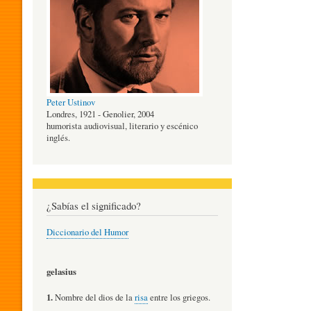
O
G
Peter Ustinov
Í
Londres, 1921 - Genolier, 2004
humorista audiovisual, literario y escénico
inglés.
A
D
¿Sabías el significado?
Diccionario del Humor
E
gelasius
L
1.
Nombre del dios de la
risa
entre los griegos.