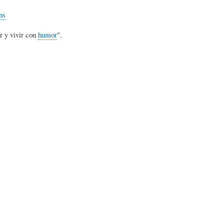
L
A
S
ns
r y vivir con
humor
".
H
C
D
U
T
E
M
U
H
O
A
U
R
L
M
(
I
O