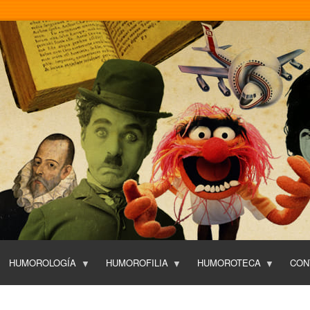
Pasar
al
contenido
principal
HUMOROLOGÍA
HUMOROFILIA
HUMOROTECA
CON
T
O
P