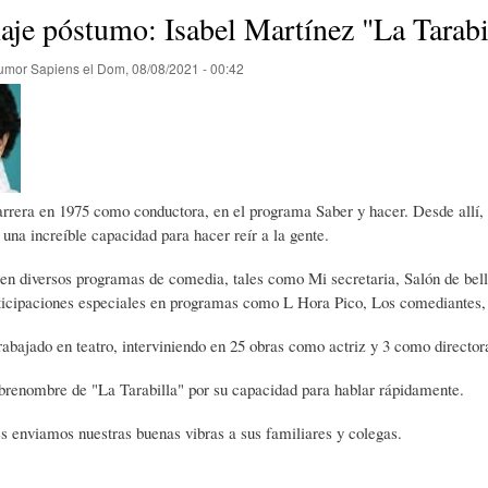
E
P
E
je póstumo: Isabel Martínez "La Tarabi
umor Sapiens
el
Dom, 08/08/2021 - 00:42
O
I
L
R
N
Í
rera en 1975 como conductora, en el programa Saber y hacer. Desde allí, 
Í
I
C
 una increíble capacidad para hacer reír a la gente.
en diversos programas de comedia, tales como Mi secretaria, Salón de belle
A
Ó
U
rticipaciones especiales en programas como L Hora Pico, Los comediante
abajado en teatro, interviniendo en 25 obras como actriz y 3 como director
D
N
L
brenombre de "La Tarabilla" por su capacidad para hablar rápidamente.
s enviamos nuestras buenas vibras a sus familiares y colegas.
E
Y
A