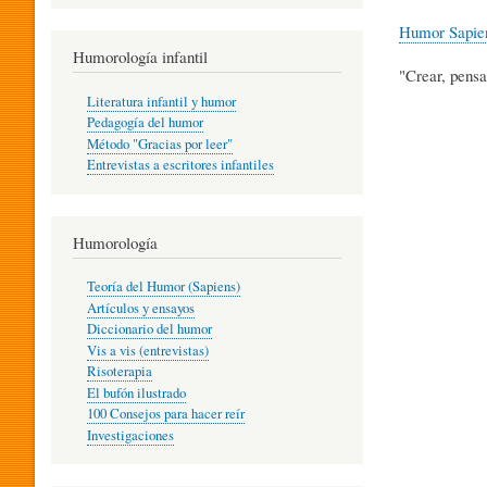
R
Humor Sapie
Humorología infantil
"Crear, pensa
A
Literatura infantil y humor
Pedagogía del humor
Método "Gracias por leer"
I
Entrevistas a escritores infantiles
N
Humorología
Teoría del Humor (Sapiens)
F
Artículos y ensayos
Diccionario del humor
Vis a vis (entrevistas)
A
Risoterapia
El bufón ilustrado
100 Consejos para hacer reír
Investigaciones
N