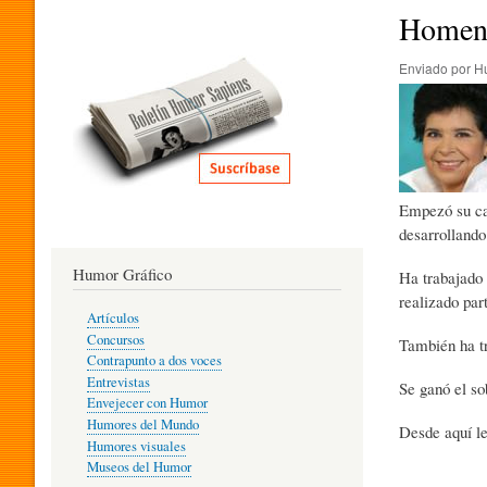
I
Homena
Enviado por
H
T
E
Empezó su car
R
desarrollando
Humor Gráfico
Ha trabajado 
A
realizado pa
Artículos
Concursos
También ha tr
T
Contrapunto a dos voces
Entrevistas
Se ganó el so
Envejecer con Humor
Humores del Mundo
Desde aquí le
U
Humores visuales
Museos del Humor