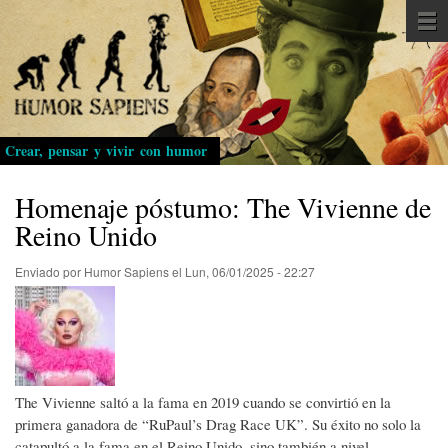
Pasar
al
contenido
principal
Crear, pensar y vivir con humor
Homenaje póstumo: The Vivienne de
Reino Unido
Enviado por
Humor Sapiens
el
Lun, 06/01/2025 - 22:27
The Vivienne saltó a la fama en 2019 cuando se convirtió en la
primera ganadora de “RuPaul’s Drag Race UK”. Su éxito no solo la
catapultó a la fama en el Reino Unido, sino también a nivel