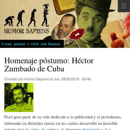
Pasar
al
contenido
principal
Crear, pensar y vivir con humor
Homenaje póstumo: Héctor
Zumbado de Cuba
Enviado por
Humor Sapiens
el
Jue, 09/06/2016 - 00:46
Pasó gran parte de su vida dedicado a la publicidad y al periodismo,
laborando en disímiles tareas en las cuales desarrolló su increíble
talento para la
sátira
, la crónica, la literatura
humorística
. Lo