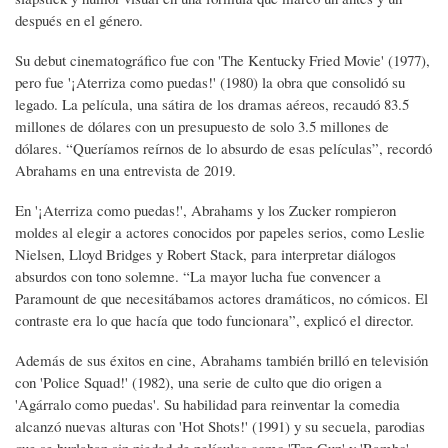
después en el género.
Su debut cinematográfico fue con 'The Kentucky Fried Movie' (1977),
pero fue '¡Aterriza como puedas!' (1980) la obra que consolidó su
legado. La película, una sátira de los dramas aéreos, recaudó 83.5
millones de dólares con un presupuesto de solo 3.5 millones de
dólares. “Queríamos reírnos de lo absurdo de esas películas”, recordó
Abrahams en una entrevista de 2019.
En '¡Aterriza como puedas!', Abrahams y los Zucker rompieron
moldes al elegir a actores conocidos por papeles serios, como Leslie
Nielsen, Lloyd Bridges y Robert Stack, para interpretar diálogos
absurdos con tono solemne. “La mayor lucha fue convencer a
Paramount de que necesitábamos actores dramáticos, no cómicos. El
contraste era lo que hacía que todo funcionara”, explicó el director.
Además de sus éxitos en cine, Abrahams también brilló en televisión
con 'Police Squad!' (1982), una serie de culto que dio origen a
'Agárralo como puedas'. Su habilidad para reinventar la comedia
alcanzó nuevas alturas con 'Hot Shots!' (1991) y su secuela, parodias
que se burlaban sin piedad de películas como 'Top Gun' y 'Rambo'.