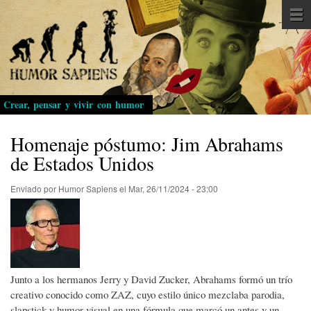
Pasar
al
contenido
principal
Crear, pensar y vivir con humor
Homenaje póstumo: Jim Abrahams
de Estados Unidos
Enviado por
Humor Sapiens
el
Mar, 26/11/2024 - 23:00
Junto a los hermanos Jerry y David Zucker, Abrahams formó un trío
creativo conocido como ZAZ, cuyo estilo único mezclaba parodia,
slapstick y humor visual en una fórmula que marcó un antes y un