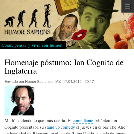
Pasar
al
contenido
principal
Crear, pensar y vivir con humor
Homenaje póstumo: Ian Cognito de
Inglaterra
Enviado por
Humor Sapiens
el
Mié, 17/04/2019 - 20:17
Murió haciendo lo que más quería. El
comediante
británico Ian
Cognito presentaba su
stand up comedy
el jueves en el bar The Atic
en localidad de Bicester, en el sur de Reino Unido, cuando de repente