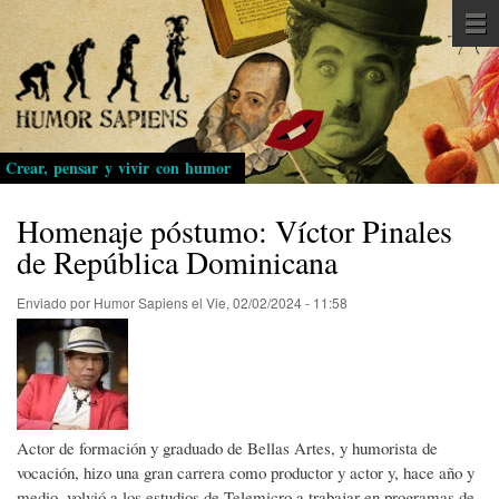
Pasar
al
contenido
principal
Crear, pensar y vivir con humor
Homenaje póstumo: Víctor Pinales
de República Dominicana
Enviado por
Humor Sapiens
el
Vie, 02/02/2024 - 11:58
Actor de formación y graduado de Bellas Artes, y humorista de
vocación, hizo una gran carrera como productor y actor y, hace año y
medio, volvió a los estudios de Telemicro a trabajar en programas de