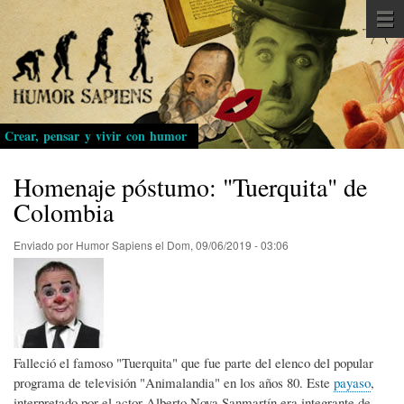
Pasar
al
contenido
principal
Crear, pensar y vivir con humor
Homenaje póstumo: "Tuerquita" de
Colombia
Enviado por
Humor Sapiens
el
Dom, 09/06/2019 - 03:06
Falleció el famoso "Tuerquita" que fue parte del elenco del popular
programa de televisión "Animalandia" en los años 80. Este
payaso
,
interpretado por el actor Alberto Noya Sanmartín era integrante de