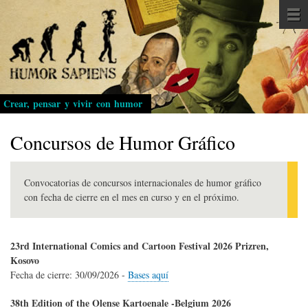
Pasar
al
contenido
principal
Crear, pensar y vivir con humor
Concursos de Humor Gráfico
Convocatorias de concursos internacionales de humor gráfico
con fecha de cierre en el mes en curso y en el próximo.
23rd International Comics and Cartoon Festival 2026 Prizren,
Kosovo
Fecha de cierre:
30/09/2026
-
Bases aquí
38th Edition of the Olense Kartoenale -Belgium 2026