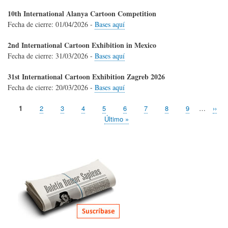
10th International Alanya Cartoon Competition
Fecha de cierre:
01/04/2026
-
Bases aquí
2nd International Cartoon Exhibition in Mexico
Fecha de cierre:
31/03/2026
-
Bases aquí
31st International Cartoon Exhibition Zagreb 2026
Fecha de cierre:
20/03/2026
-
Bases aquí
Página
1
Page
2
Page
3
Page
4
Page
5
Page
6
Page
7
Page
8
Page
9
…
Sigui
››
Paginación
actual
pági
Última
Último »
página