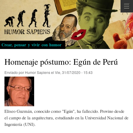
Pasar
al
contenido
principal
Crear, pensar y vivir con humor
Homenaje póstumo: Egún de Perú
Enviado por
Humor Sapiens
el
Vie, 31/07/2020 - 15:43
Eliseo Guzmán, conocido como "Egún", ha fallecido. Provino desde
el campo de la arquitectura, estudiando en la Universidad Nacional de
Ingeniería (UNI).