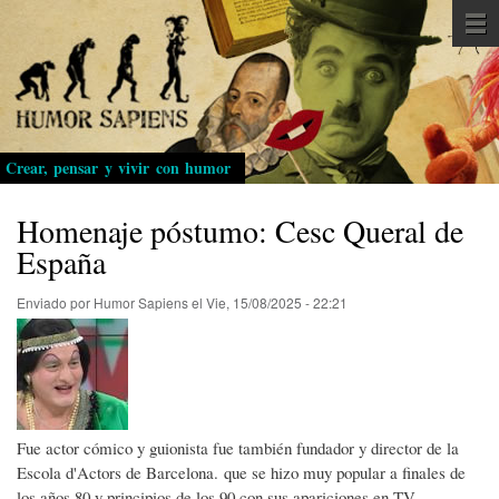
Pasar
al
contenido
principal
Crear, pensar y vivir con humor
Homenaje póstumo: Cesc Queral de
España
Enviado por
Humor Sapiens
el
Vie, 15/08/2025 - 22:21
Fue actor cómico y guionista fue también fundador y director de la
Escola d'Actors de Barcelona. que se hizo muy popular a finales de
los años 80 y principios de los 90 con sus apariciones en TV-