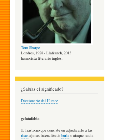
O
G
Tom Sharpe
Í
Londres, 1928 - Llafranch, 2013
humorista literario inglés.
A
¿Sabías el significado?
D
Diccionario del Humor
E
gelotofobia
1.
Trastorno que consiste en adjudicarle a las
L
risas
ajenas intención de
burla
o ataque hacia