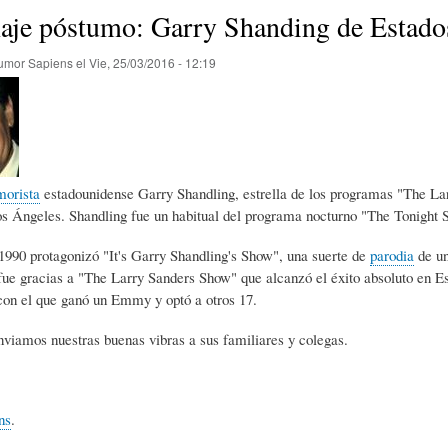
E
P
E
je póstumo: Garry Shanding de Estado
umor Sapiens
el
Vie, 25/03/2016 - 12:19
O
I
L
R
N
Í
morista
estadounidense Garry Shandling, estrella de los programas "The Lar
Í
I
C
os Ángeles. Shandling fue un habitual del programa nocturno "The Tonight
1990 protagonizó "It's Garry Shandling's Show", una suerte de
parodia
de un
A
Ó
U
e gracias a "The Larry Sanders Show" que alcanzó el éxito absoluto en Es
con el que ganó un Emmy y optó a otros 17.
D
N
L
viamos nuestras buenas vibras a sus familiares y colegas.
E
Y
A
ns
.