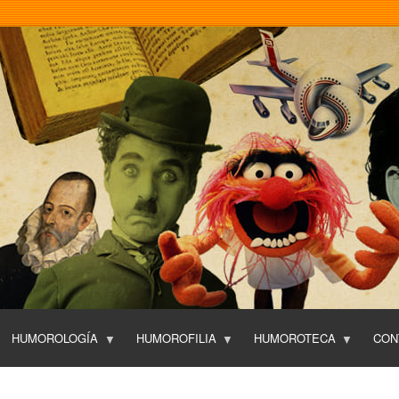
Pasar
al
contenido
principal
HUMOROLOGÍA
HUMOROFILIA
HUMOROTECA
CON
T
O
P