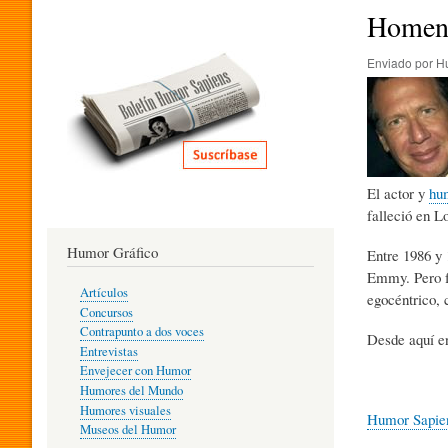
I
Homena
Enviado por
H
T
E
El actor y
hu
R
falleció en L
Humor Gráfico
Entre 1986 y 
A
Emmy. Pero fu
Artículos
egocéntrico, 
Concursos
T
Contrapunto a dos voces
Desde aquí en
Entrevistas
Envejecer con Humor
Humores del Mundo
U
Humores visuales
Humor Sapie
Museos del Humor