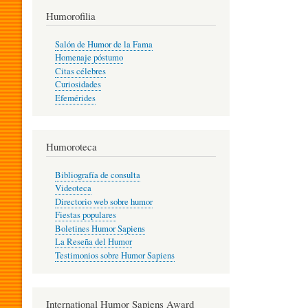
T
Humorofilia
Salón de Humor de la Fama
Homenaje póstumo
I
Citas célebres
Curiosidades
Efemérides
L
Humoroteca
Y
Bibliografía de consulta
Videoteca
H
Directorio web sobre humor
Fiestas populares
Boletines Humor Sapiens
U
La Reseña del Humor
Testimonios sobre Humor Sapiens
M
International Humor Sapiens Award