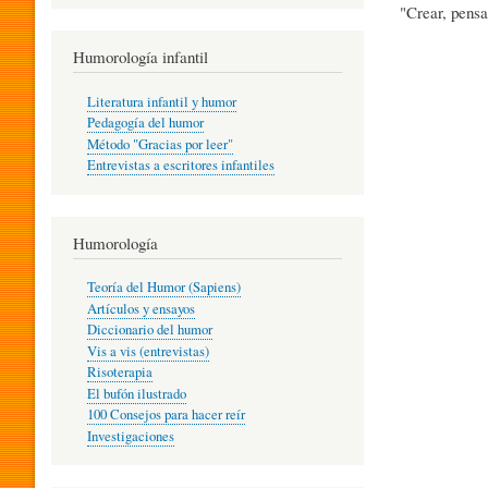
"Crear, pensa
R
Humorología infantil
A
Literatura infantil y humor
Pedagogía del humor
Método "Gracias por leer"
I
Entrevistas a escritores infantiles
N
Humorología
Teoría del Humor (Sapiens)
F
Artículos y ensayos
Diccionario del humor
Vis a vis (entrevistas)
A
Risoterapia
El bufón ilustrado
100 Consejos para hacer reír
Investigaciones
N