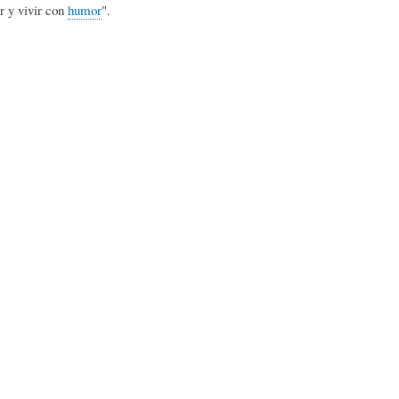
r y vivir con
humor
".
L
A
S
H
C
D
U
T
E
M
U
H
O
A
U
R
L
M
(
I
O