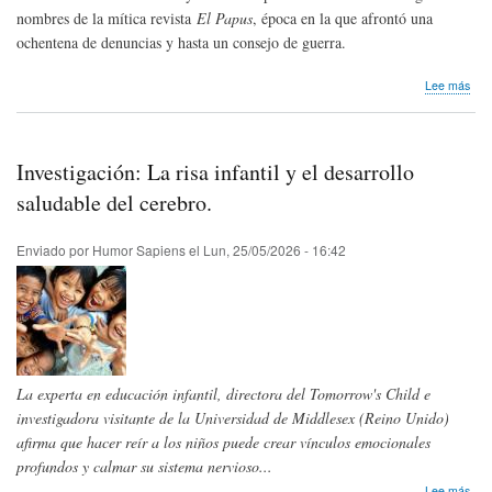
nombres de la mítica revista
El Papus
, época en la que afrontó una
ochentena de denuncias y hasta un consejo de guerra.
sob
Lee más
Hom
pós
Jord
Amo
Investigación: La risa infantil y el desarrollo
de
Esp
saludable del cerebro.
Enviado por
Humor Sapiens
el
Lun, 25/05/2026 - 16:42
La experta en educación infantil, directora del Tomorrow's Child e
investigadora visitante de la Universidad de Middlesex (Reino Unido)
afirma que hacer reír a los niños puede crear vínculos emocionales
profundos y calmar su sistema nervioso...
sob
Lee más