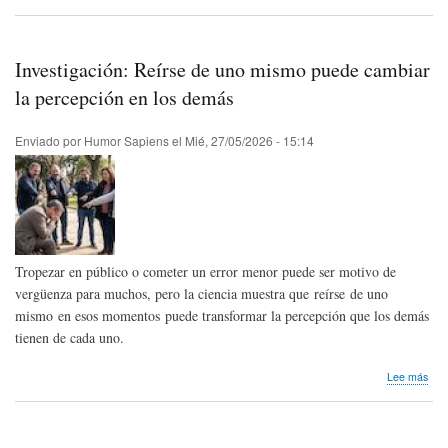
Nos
lleg
invi
|
Investigación: Reírse de uno mismo puede cambiar
“Un
mun
la percepción en los demás
de
la
Enviado por
Humor Sapiens
el
Mié, 27/05/2026 - 15:14
pat
fútb
en
su
tinta
Tropezar en público o cometer un error menor puede ser motivo de
vergüenza para muchos, pero la ciencia muestra que reírse de uno
mismo en esos momentos puede transformar la percepción que los demás
tienen de cada uno.
sob
Lee más
Inve
Reí
de
uno