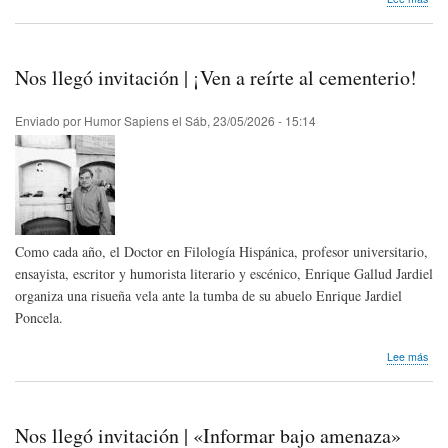
Inve
La
risa
infan
Nos llegó invitación | ¡Ven a reírte al cementerio!
y
el
desa
Enviado por
Humor Sapiens
el
Sáb, 23/05/2026 - 15:14
salu
del
cere
Como cada año, el Doctor en Filología Hispánica, profesor universitario,
ensayista, escritor y humorista literario y escénico, Enrique Gallud Jardiel
organiza una risueña vela ante la tumba de su abuelo Enrique Jardiel
Poncela.
sob
Lee más
Nos
lleg
invi
|
Nos llegó invitación | «Informar bajo amenaza»
¡Ve