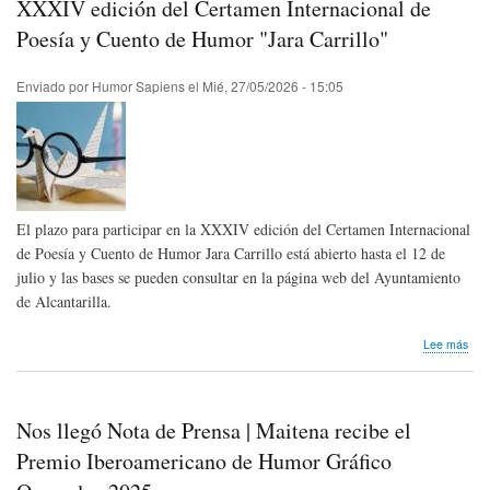
XXXIV edición del Certamen Internacional de
mis
pue
Poesía y Cuento de Humor "Jara Carrillo"
cam
la
Enviado por
Humor Sapiens
el
Mié, 27/05/2026 - 15:05
per
en
los
dem
El plazo para participar en la XXXIV edición del Certamen Internacional
de Poesía y Cuento de Humor Jara Carrillo está abierto hasta el 12 de
julio y las bases se pueden consultar en la página web del Ayuntamiento
de Alcantarilla.
sob
Lee más
XXX
edic
del
Cer
Nos llegó Nota de Prensa | Maitena recibe el
Inte
de
Premio Iberoamericano de Humor Gráfico
Poe