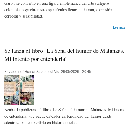
Garo’. se convirtió en una figura emblemática del arte callejero
colombiano gracias a sus espectáculos llenos de humor, expresión
corporal y sensibilidad.
sob
Lee más
Hom
pós
Mim
Gar
Se lanza el libro "La Seña del humor de Matanzas.
de
Col
Mi intento por entenderla"
Enviado por
Humor Sapiens
el
Vie, 29/05/2026 - 20:45
Acaba de publicarse el libro: La Seña del humor de Matanzas. Mi intento
de entenderla. ¿Se puede entender un fenómeno del humor desde
adentro… sin convertirlo en historia oficial?