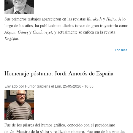
de
Hum
Gráf
Sus primeros trabajos aparecieron en las revistas
Karakedi
y
Hafta
. A lo
Que
202
largo de los años, ha publicado en diarios turcos de gran trayectoria como
Akşam
,
Güneş
y
Cumhuriyet
, y actualmente se enfoca en la revista
Değişim
.
sob
Lee más
Hom
pós
Erd
Baş
Homenaje póstumo: Jordi Amorós de España
de
Tur
Enviado por
Humor Sapiens
el
Lun, 25/05/2026 - 16:55
Fue de los pilares del humor gráfico, conocido con el pseudónimo
de
Ja.
Maestro de la sátira y realizador pionero. Fue uno de los grandes