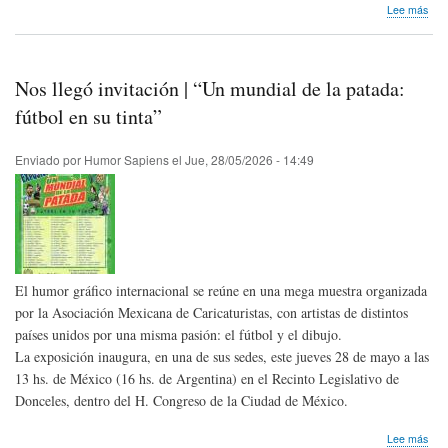
sob
Lee más
Se
lanz
el
libro
Nos llegó invitación | “Un mundial de la patada:
"La
Señ
fútbol en su tinta”
del
hum
Enviado por
Humor Sapiens
el
Jue, 28/05/2026 - 14:49
de
Mat
Mi
inte
por
ente
El humor gráfico internacional se reúne en una mega muestra organizada
por la Asociación Mexicana de Caricaturistas, con artistas de distintos
países unidos por una misma pasión: el fútbol y el dibujo.
La exposición inaugura, en una de sus sedes, este jueves 28 de mayo a las
13 hs. de México (16 hs. de Argentina) en el Recinto Legislativo de
Donceles, dentro del H. Congreso de la Ciudad de México.
sob
Lee más