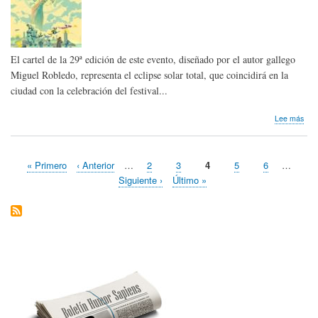
Jea
Jau
El cartel de la 29ª edición de este evento, diseñado por el autor gallego
Miguel Robledo, representa el eclipse solar total, que coincidirá en la
ciudad con la celebración del festival...
sob
Lee más
Sal
del
Com
Primera
« Primero
Página
‹ Anterior
…
Page
2
Page
3
Página
4
Page
5
Page
6
…
de
Paginación
página
anterior
actual
A
Siguiente
Siguiente ›
Última
Último »
Cor
página
página
(Viñ
des
o
Atlá
202