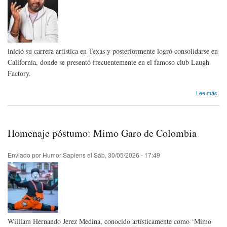
New
-
Jun
202
inició su carrera artística en Texas y posteriormente logró consolidarse en
California, donde se presentó frecuentemente en el famoso club Laugh
Factory.
sob
Lee más
Hom
pós
Raj
Sha
Homenaje póstumo: Mimo Garo de Colombia
de
Est
Uni
Enviado por
Humor Sapiens
el
Sáb, 30/05/2026 - 17:49
William Hernando Jerez Medina, conocido artísticamente como ‘Mimo