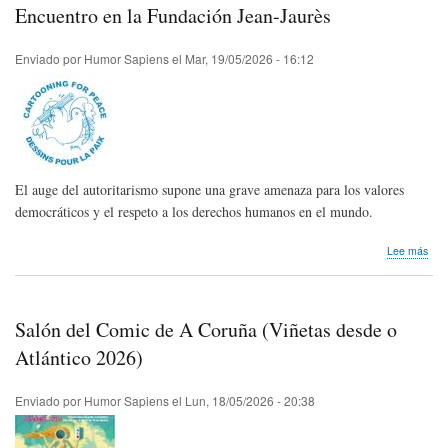
a
Encuentro en la Fundación Jean-Jaurès
reír
al
Enviado por
Humor Sapiens
el
Mar, 19/05/2026 - 16:12
cem
El auge del autoritarismo supone una grave amenaza para los valores
democráticos y el respeto a los derechos humanos en el mundo.
sob
Lee más
Nos
lleg
invi
|
Salón del Comic de A Coruña (Viñetas desde o
«In
bajo
Atlántico 2026)
ame
Enc
Enviado por
Humor Sapiens
el
Lun, 18/05/2026 - 20:38
en
la
Fun