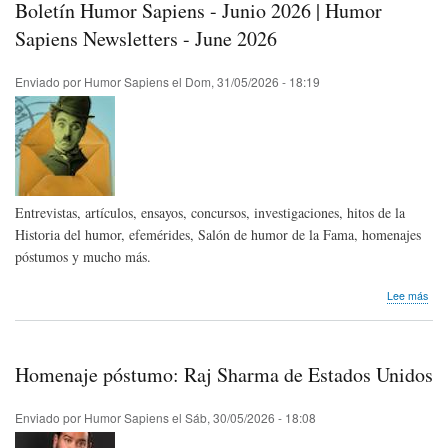
Boletín Humor Sapiens - Junio 2026 | Humor
que
reci
Sapiens Newsletters - June 2026
este
mes
Enviado por
Humor Sapiens
el
Dom, 31/05/2026 - 18:19
Entrevistas, artículos, ensayos, concursos, investigaciones, hitos de la
Historia del humor, efemérides, Salón de humor de la Fama, homenajes
póstumos y mucho más.
sob
Lee más
Bole
Hum
Sap
-
Homenaje póstumo: Raj Sharma de Estados Unidos
Juni
202
|
Enviado por
Humor Sapiens
el
Sáb, 30/05/2026 - 18:08
Hum
Sap