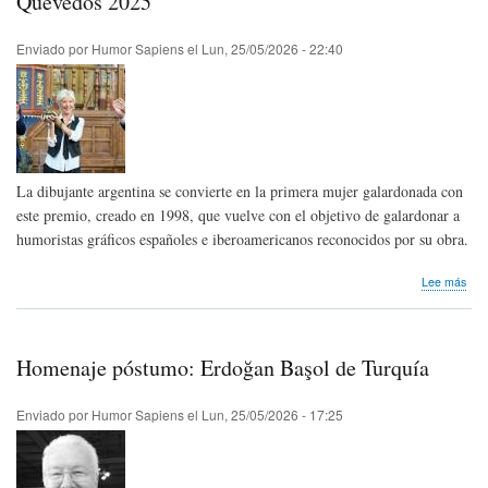
Quevedos 2025
y
Cue
de
Enviado por
Humor Sapiens
el
Lun, 25/05/2026 - 22:40
Hum
"Jar
Carr
La dibujante argentina se convierte en la primera mujer galardonada con
este premio, creado en 1998, que vuelve con el objetivo de galardonar a
humoristas gráficos españoles e iberoamericanos reconocidos por su obra.
sob
Lee más
Nos
lleg
Not
de
Homenaje póstumo: Erdoğan Başol de Turquía
Pre
|
Mai
Enviado por
Humor Sapiens
el
Lun, 25/05/2026 - 17:25
reci
el
Pre
Ibe