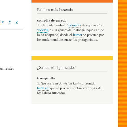
Palabra más buscada
comedia de enredo
V
Y
Z
1.
Llamada también "
comedia
de equívoco" o
vodevil
, es un género de teatro (aunque el cine
la ha adaptado) donde el
humor
se produce por
los malentendidos entre los protagonistas.
¿Sabías el significado?
ormente.
trompetilla
1.
(En parte de América Latina)
. Sonido
burlesco
que se produce soplando a través del
los labios fruncidos.