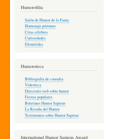
T
Humorofilia
Salón de Humor de la Fama
Homenaje póstumo
I
Citas célebres
Curiosidades
Efemérides
L
Humoroteca
Y
Bibliografía de consulta
Videoteca
H
Directorio web sobre humor
Fiestas populares
Boletines Humor Sapiens
U
La Reseña del Humor
Testimonios sobre Humor Sapiens
M
International Humor Sapiens Award