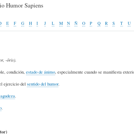
E
P
E
rio Humor Sapiens
O
I
L
D
E
F
G
H
I
J
L
M
N
Ñ
O
P
Q
R
S
T
U
R
N
Í
r, -ōris).
Í
I
C
le, condición,
estado de ánimo
, especialmente cuando se manifiesta exteri
A
Ó
U
l ejercicio del
sentido del humor
.
,
agudeza
.
D
N
L
o
.
E
Y
A
tor)