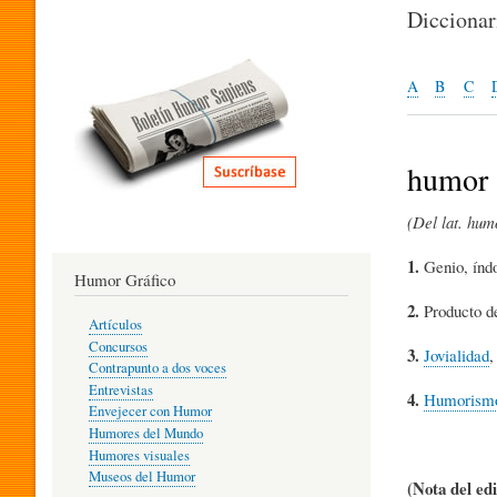
I
Dicciona
T
A
B
C
E
humor
(Del lat. humo
R
1.
Genio, índo
Humor Gráfico
A
2.
Producto de
Artículos
Concursos
3.
Jovialidad
T
Contrapunto a dos voces
Entrevistas
4.
Humorism
Envejecer con Humor
Humores del Mundo
U
Humores visuales
Museos del Humor
(Nota del edi