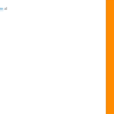
ns
al