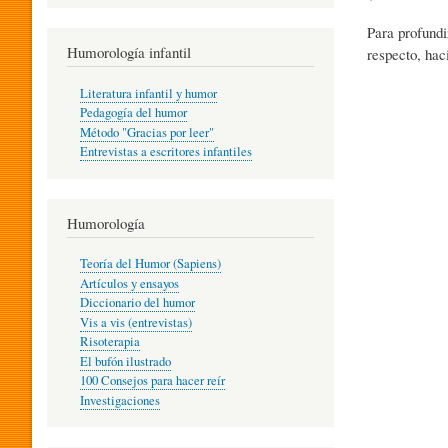
R
Para profundi
Humorología infantil
respecto, hac
A
Literatura infantil y humor
Pedagogía del humor
Método "Gracias por leer"
I
Entrevistas a escritores infantiles
N
Humorología
Teoría del Humor (Sapiens)
F
Artículos y ensayos
Diccionario del humor
Vis a vis (entrevistas)
A
Risoterapia
El bufón ilustrado
100 Consejos para hacer reír
Investigaciones
N