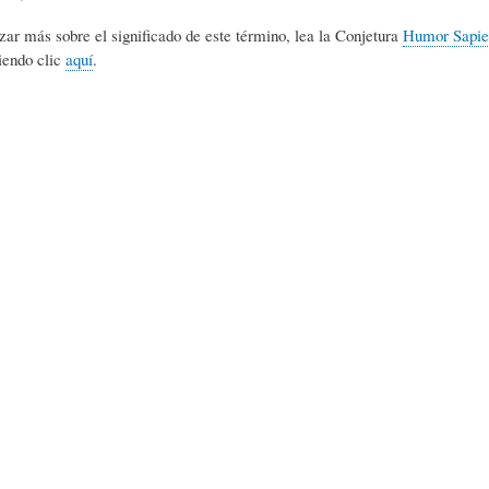
L
A
S
zar más sobre el significado de este término, lea la Conjetura
Humor Sapie
iendo clic
aquí
.
H
C
D
U
T
E
M
U
H
O
A
U
R
L
M
(
I
O