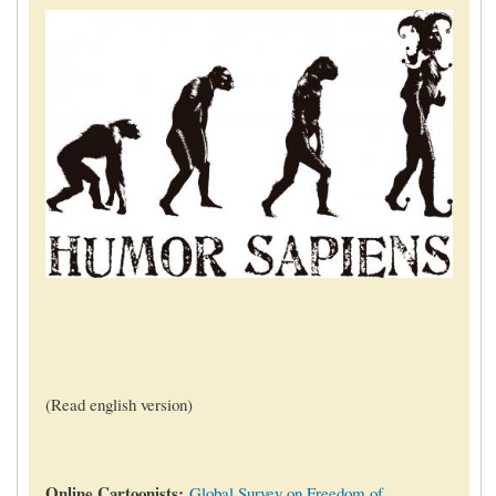
(Read english version)
Online Cartoonists:
Global Survey on Freedom of