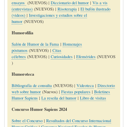
ensayos
(NUEVOS) |
Diccionario del humor
|
Vis a vis
(entrevistas)
(NUEVOS) |
Risoterapia
|
El bufón ilustrado
(videos)
|
Investigaciones y estudios sobre el
humor
(NUEVOS)
Humorofilia
Salón de Humor de la Fama
|
Homenajes
póstumos
(NUEVOS) |
Citas
célebres
(NUEVOS) |
Curiosidades
|
Efemérides
(NUEVOS
)
Humoroteca
Bibliografía de consulta
(NUEVOS) |
Videoteca
|
Directorio
web sobre humor
(Nuevos) |
Fiestas populares
|
Boletines
Humor Sapiens
|
La reseña del humor
|
Libro de visitas
Concurso Humor Sapiens 2024
Sobre el Concurso
|
Resultados del Concurso Internacional
Humor Gráfico
|
Concurso Nacional Escolar de Humor