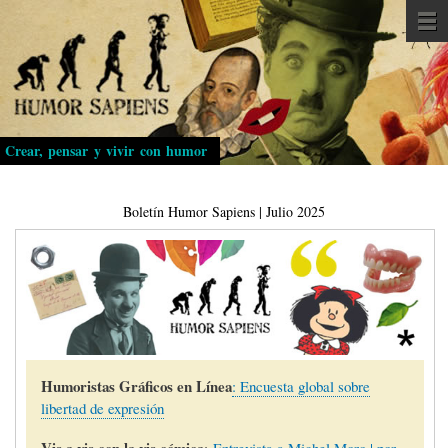
Pasar
al
contenido
principal
Crear, pensar y vivir con humor
Boletín Humor Sapiens | Julio 2025
Humoristas Gráficos en Línea
: Encuesta global sobre
libertad de expresión
Vis a vis con la vis cómica
:
Entrevista a Michel Moro | por