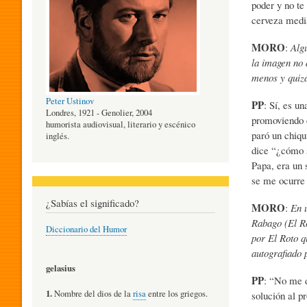
poder y no te
cerveza medi
O
MORO
:
Alg
la imagen no 
G
menos y quizá
Peter Ustinov
PP
: Sí, es u
Í
Londres, 1921 - Genolier, 2004
promoviendo c
humorista audiovisual, literario y escénico
paró un chiqu
inglés.
dice “¿cómo s
A
Papa, era un 
se me ocurre 
D
¿Sabías el significado?
MORO
:
En u
Rabago (El Ro
Diccionario del Humor
por El Roto q
E
autografiado 
gelasius
PP
: “No me d
L
1.
Nombre del dios de la
risa
entre los griegos.
solución al pr