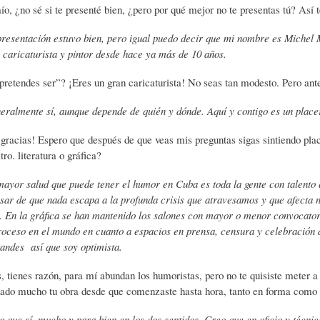
o, ¿no sé si te presenté bien, ¿pero por qué mejor no te presentas tú? As
S
D
R
presentación estuvo bien, pero igual puedo decir que mi nombre es Michel
, caricaturista y pintor desde hace ya más de 10 años.
A
A
B
retendes ser”? ¡Eres un gran caricaturista! No seas tan modesto. Pero antes
P
D
I
eralmente sí, aunque depende de quién y dónde. Aquí y contigo es un place
 gracias! Espero que después de que veas mis preguntas sigas sintiendo p
I
S
B
tro. literatura o gráfica?
mayor salud que puede tener el humor en Cuba es toda la gente con talento q
esar de que nada escapa a la profunda crisis que atravesamos y que afecta no
E
A
L
 En la gráfica se han mantenido los salones con mayor o menor convocatori
roceso en el mundo en cuanto a espacios en prensa, censura y celebración d
randes así que soy optimista.
N
L
I
s, tienes razón, para mí abundan los humoristas, pero no te quisiste meter a a
nado mucho tu obra desde que comenzaste hasta hora, tanto en forma como 
S
Ó
O
 que sí, mucho y para bien en los dos sentidos. Creo que en oficio y técnic