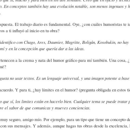
. En conceptos también hay una evolución notable, son menos ingenuos y hay
)
N
G
.
spuesta. El trabajo diario es fundamental. Oye, ¿con cuáles humoristas te 
A
D
R
s a ti influyó al inicio en tu obra?
identifico con Chago, Ares, Daumier, Magritte, Boligán, Kosobukin, no ha
R
E
A
 mí y en la concepción que quería dar a las ideas.
rtenecen a la crema y nata del humor gráfico para mí también. Una cosa, ¿t
T
H
F
qué?
gusta no usar textos. Es un lenguaje universal, y una imagen potente a bas
Í
U
Í
 acuerdo. Y para ti, ¿hay límites en el humor? (pregunta obligada en estos t
 que sí, los limites están en hacerlo bien. Cualquier tema se puede tratar 
C
M
A
re el sabor de que comunicas y mueves conciencias.
 muy seguro, amigo mío. Por ejemplo, para un tipo que tiene un concepto de 
U
O
-
 con sus mensajes. Y además, aunque hagas tus obras desde la excelencia, la