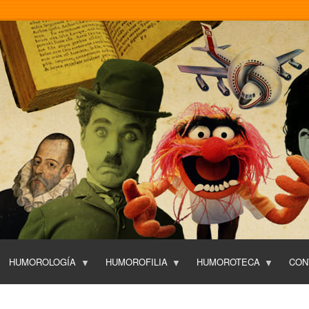
Pasar
al
contenido
principal
HUMOROLOGÍA
HUMOROFILIA
HUMOROTECA
CON
T
O
P