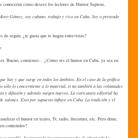
í te conocerán como desees los lectores de Humor Sapiens.
 Moro Gómez, soy cubano, trabajo y vivo en Cuba. Soy o pretendo
 de seguir, ¿te gusta que te hagan entrevistas?
r.
lacer. Bueno, comienzo… ¿Cómo ves el humor en Cuba, ya sea en
ue hay y que surge en todos los ámbitos. En el caso de la gráfica
 sólo lo concerniente a lo material, si no también a las voluntades
a y difusión y además surgen nuevos. La caricatura editorial ha
e salones. Esto por supuesto influye en Cuba. La tradición y el
nalizar el humor en teatro, Tv, radio, literatura, etc. Pero dime,
en contenidos?
a es notable, he intentado incorporar mucho de plasticidad y