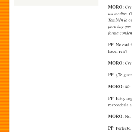
MORO
:
Cre
H
los medios. O
También la ce
pero hay que 
U
forma condena
PP
: No está 
M
hacer reír?
MORO
:
Creo
O
PP
: ¿Te gust
MORO
:
Me g
R
PP
: Estoy se
responderla 
P
MORO
: No.
R
PP
: Perfecto