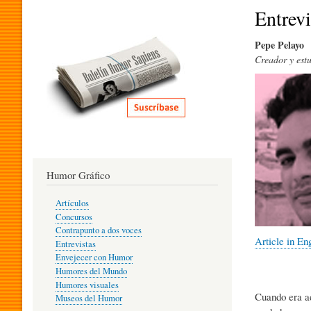
I
Entrev
Pepe Pelayo
T
Creador y estu
E
R
Humor Gráfico
A
Artículos
Concursos
T
Contrapunto a dos voces
Article in En
Entrevistas
Envejecer con Humor
Humores del Mundo
U
Humores visuales
Cuando era ad
Museos del Humor