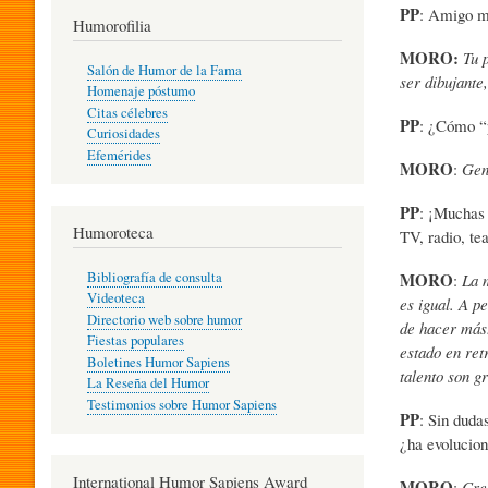
PP
: Amigo mí
T
Humorofilia
MORO:
Tu 
Salón de Humor de la Fama
ser dibujante
Homenaje póstumo
I
Citas célebres
PP
: ¿Cómo “p
Curiosidades
Efemérides
L
MORO
:
Gen
PP
: ¡Muchas
Humoroteca
Y
TV, radio, tea
Bibliografía de consulta
MORO
:
La 
Videoteca
es igual. A p
H
Directorio web sobre humor
de hacer más.
Fiestas populares
estado en ret
Boletines Humor Sapiens
talento son g
U
La Reseña del Humor
Testimonios sobre Humor Sapiens
PP
: Sin duda
¿ha evolucio
M
International Humor Sapiens Award
MORO
:
Creo