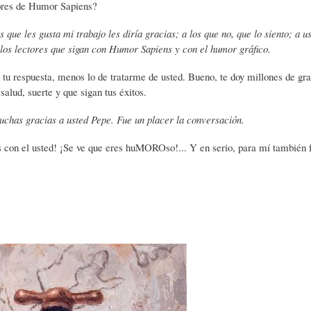
tores de Humor Sapiens?
s que les gusta mi trabajo les diría gracias; a los que no, que lo siento; a
C
D
F
los lectores que sigan con Humor Sapiens y con el humor gráfico.
 tu respuesta, menos lo de tratarme de usted. Bueno, te doy millones de grac
I
E
Í
alud, suerte y que sigan tus éxitos.
uchas gracias a usted Pepe. Fue un placer la conversación.
O
L
A
s con el usted! ¡Se ve que eres huMOROso!... Y en serio, para mí también f
N
A
-
A
H
H
R
I
U
I
S
M