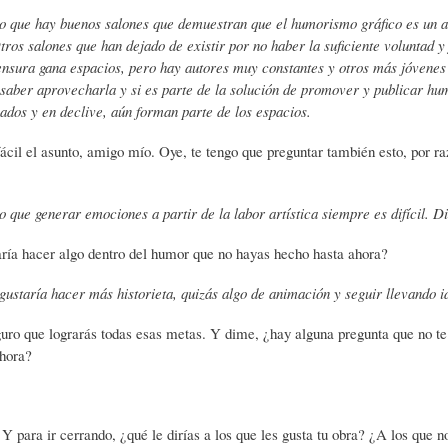
o que hay buenos salones que demuestran que el humorismo gráfico es un ar
A
M
B
tros salones que han dejado de existir por no haber la suficiente voluntad 
nsura gana espacios, pero hay autores muy constantes y otros más jóvenes
saber aprovecharla y si es parte de la solución de promover y publicar hu
Y
A
L
dos y en declive, aún forman parte de los espacios.
fácil el asunto, amigo mío. Oye, te tengo que preguntar también esto, por raz
O
H
I
 que generar emociones a partir de la labor artística siempre es difícil. 
S
I
O
aría hacer algo dentro del humor que no hayas hecho hasta ahora?
ustaría hacer más historieta, quizás algo de animación y seguir llevando id
D
T
G
guro que lograrás todas esas metas. Y dime, ¿hay alguna pregunta que no te 
ahora?
I
O
R
C
S
A
. Y para ir cerrando, ¿qué le dirías a los que les gusta tu obra? ¿A los que