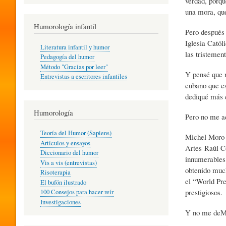
verdad, porqu
R
una mora, que
Humorología infantil
Pero después 
A
Iglesia Catól
Literatura infantil y humor
las tristemen
Pedagogía del humor
Método "Gracias por leer"
I
Y pensé que n
Entrevistas a escritores infantiles
cubano que es
dediqué más e
N
Humorología
Pero no me a
Teoría del Humor (Sapiens)
Michel Moro 
F
Artículos y ensayos
Artes Raúl Co
Diccionario del humor
innumerables 
Vis a vis (entrevistas)
obtenido much
A
Risoterapia
el “World Pr
El bufón ilustrado
prestigiosos.
100 Consejos para hacer reír
Investigaciones
N
Y no me deMo