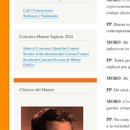
expresionismo
O
Call / Convocatoria
trabajo diario
Nominees / Nominados
PP
: Buena re
R
contemporáneo
Concurso Humor Sapiens 2024
MORO
:
Me 
P
influyeron en
Sobre el Concurso /About the Contest
Results of the International Cartoon Contest
PP
: Todos pe
Resultado Concurso Escolar de Humor
E
Gráfico
explicar por 
MORO
:
Me 
D
PP
Clásicos del Humor
: De total
MORO
:
Creo
A
quedar siemp
PP
: No estoy
G
a la sociedad