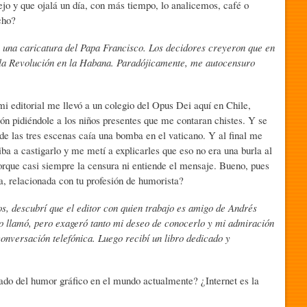
lejo y que ojalá un día, con más tiempo, lo analicemos, café o
cho?
 una caricatura del Papa Francisco. Los decidores creyeron que en
 la Revolución en la Habana. Paradójicamente, me autocensuro
i editorial me llevó a un colegio del Opus Dei aquí en Chile,
n pidiéndole a los niños presentes que me contaran chistes. Y se
 de las tres escenas caía una bomba en el vaticano. Y al final me
ba a castigarlo y me metí a explicarles que eso no era una burla al
 porque casi siempre la censura ni entiende el mensaje. Bueno, pues
a, relacionada con tu profesión de humorista?
os, descubrí que el editor con quien trabajo es amigo de Andrés
lo llamó, pero exageró tanto mi deseo de conocerlo y mi admiración
 conversación telefónica. Luego recibí un libro dedicado y
tado del humor gráfico en el mundo actualmente? ¿Internet es la