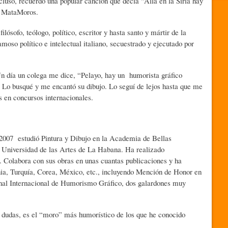
ncluso, recuerdo una popular canción que decía “Allá en la Siria hay
ío MataMoros.
ósofo, teólogo, político, escritor y hasta santo y mártir de la
moso político e intelectual italiano, secuestrado y ejecutado por
n día un colega me dice, “Pelayo, hay un humorista gráfico
 Lo busqué y me encantó su dibujo. Lo seguí de lejos hasta que me
 en concursos internacionales.
2007 estudió Pintura y Dibujo en la Academia de Bellas
n Universidad de las Artes de La Habana. Ha realizado
. Colabora con sus obras en unas cuantas publicaciones y ha
ia, Turquía, Corea, México, etc., incluyendo Mención de Honor en
nal Internacional de Humorismo Gráfico, dos galardones muy
 dudas, es el “moro” más humorístico de los que he conocido