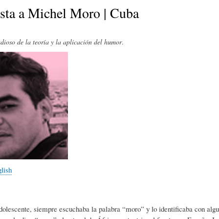
E
P
E
ista a Michel Moro | Cuba
O
I
L
dioso de la teoría y la aplicación del humor
.
R
N
Í
Í
I
C
A
Ó
U
D
N
L
glish
E
Y
A
olescente, siempre escuchaba la palabra “moro” y lo identificaba con alg