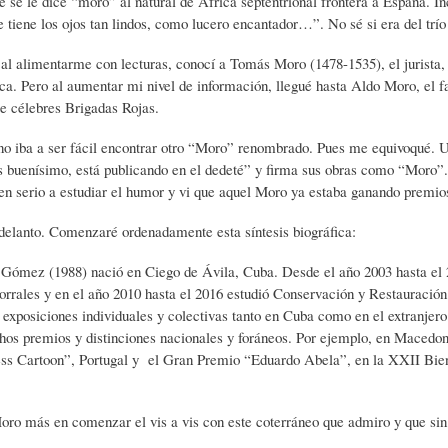
e se le dice “moro” al natural de África septentrional frontera a España. I
L
A
S
 tiene los ojos tan lindos, como lucero encantador…”. No sé si era del tr
al alimentarme con lecturas, conocí a Tomás Moro (1478-1535), el jurista, fil
H
C
D
ica. Pero al aumentar mi nivel de información, llegué hasta Aldo Moro, el fa
te célebres Brigadas Rojas.
U
T
E
o iba a ser fácil encontrar otro “Moro” renombrado. Pues me equivoqué. U
 buenísimo, está publicando en el dedeté” y firma sus obras como “Moro”.
n serio a estudiar el humor y vi que aquel Moro ya estaba ganando premios
M
U
H
delanto. Comenzaré ordenadamente esta síntesis biográfica:
Gómez (1988) nació en Ciego de Ávila, Cuba. Desde el año 2003 hasta el 
O
A
U
rrales y en el año 2010 hasta el 2016 estudió Conservación y Restauració
exposiciones individuales y colectivas tanto en Cuba como en el extranjero
os premios y distinciones nacionales y foráneos. Por ejemplo, en Macedon
R
L
M
ess Cartoon”, Portugal y el Gran Premio “Eduardo Abela”, en la XXII Bie
(
I
O
ro más en comenzar el vis a vis con este coterráneo que admiro y que sin