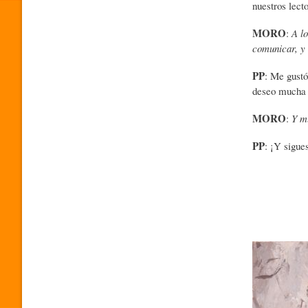
nuestros lec
MORO
:
A lo
O
comunicar, y 
PP
: Me gustó
G
deseo mucha s
MORO
:
Y m
R
PP
: ¡Y sigue
A
M
Imagen
A
P