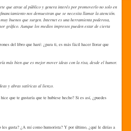
te que atrae al público y genera interés por promoverlo no solo en
y financiamiento nos demuestran que se necesita llamar la atención.
 muy buenos que surgen. Internet es una herramienta poderosa,
mor gráfico. Aunque los medios impresos pueden estar de cierta
ones del libro que haré: ¿para ti, es más fácil hacer llorar que
Diría más bien que es mejor mover ideas con la risa, desde el humor.
eas y abras satíricas al lienzo.
hice que te gustaría que te hubiese hecho? Si es así, ¿puedes
 no les gusta? ¿A mí como humorista? Y por último, ¿qué le dirías a