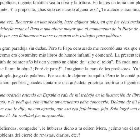
 publique, o gente fanática vea tu obra y la triture. En fin, es un tema comp
ante. Y a propósito, ¿has sido censurado alguna vez? ¿Te autocensuras mu
L
R
H
una vez. Recuerdo en una ocasión, hace algunos años, en que fue censurada
debería estar el Papa a una altura mayor que el monumento de la Plaza de
O
D
U
s por eso últimamente no se censuran mis trabajos para publicar.
na gran paradoja sin dudas. Pero tu Papa censurado me recordó una vez que m
S
E
M
omo era costumbre mis libros de humor infantil y comencé. La presentació
itín de primer año básico y contó un chiste de “sube el telón”. En cada una
e llama la obra? ¡Puré de papa!”. Imagínate la cara de los profesores. Ya i
Y
L
O
simple juego de palabras. Por suerte lo dejaron tranquilo. Pero te lo conté
ahora pedirte: ¿puedes contarme una anécdota graciosa, curiosa o ingenios
E
A
R
na ocasión estando en España a raíz de mi trabajo en la ilustración de libr
to) y le pedí que conveniara un encuentro para conocerlo. Delante de mí 
ue este le dijo, no con agrado, que eso era fetichismo, jaja. Solo logré una
N
F
B
por él. En realidad fue muy amable.
efiendas, compadre”, le hubieras dicho a tu editor. Moro, ¿cómo ves el es
S
A
I
oblema del cierre de revistas, diarios, etc.?