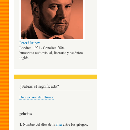
O
G
Peter Ustinov
Í
Londres, 1921 - Genolier, 2004
humorista audiovisual, literario y escénico
inglés.
A
D
¿Sabías el significado?
Diccionario del Humor
E
gelasius
L
1.
Nombre del dios de la
risa
entre los griegos.