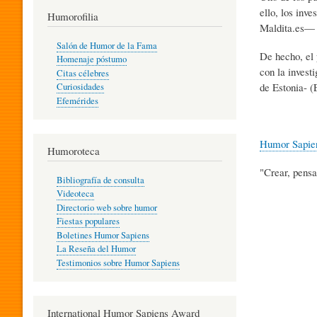
ello, los inv
T
Humorofilia
Maldita.es— 
Salón de Humor de la Fama
De hecho, el 
Homenaje póstumo
I
con la inves
Citas célebres
de Estonia- (
Curiosidades
Efemérides
L
Humor Sapie
Humoroteca
Y
"Crear, pensa
Bibliografía de consulta
Videoteca
H
Directorio web sobre humor
Fiestas populares
Boletines Humor Sapiens
U
La Reseña del Humor
Testimonios sobre Humor Sapiens
M
International Humor Sapiens Award