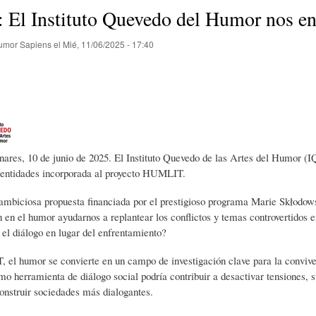
E
P
E
 El Instituto Quevedo del Humor nos env
umor Sapiens
el
Mié, 11/06/2025 - 17:40
O
I
L
R
N
Í
Í
I
C
nares, 10 de junio de 2025. El Instituto Quevedo de las Artes del Humor 
s entidades incorporada al proyecto HUMLIT.
A
Ó
U
ambiciosa propuesta financiada por el prestigioso programa Marie Skłodow
n en el humor ayudarnos a replantear los conflictos y temas controvertidos 
el diálogo en lugar del enfrentamiento?
D
N
L
el humor se convierte en un campo de investigación clave para la convive
o herramienta de diálogo social podría contribuir a desactivar tensiones, 
E
Y
A
construir sociedades más dialogantes.