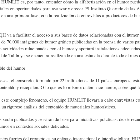
e HUMLIT es, por tanto, entender cómo la alfabetización en el humor puede 
L
A
S
ciales en oportunidades para avanzar y crecer. El Instituto Quevedo de las
, en una primera fase, con la realización de entrevistas a productores de hum
H
C
D
H va a facilitar el acceso a sus bases de datos relacionadas con el humor
 de 70.000 imágenes de humor gráfico publicadas en la prensa de varios pa
U
T
E
e actividades relacionadas con el humor y aportará instalaciones adecuadas
d de Tallin ya se encuentra realizando en una estancia durante todo el mes 
M
U
H
ble del humor
ses, el consorcio, formado por 22 instituciones de 11 países europeos, est
O
A
U
ontenido y recepción. O lo que es lo mismo: quién hace humor, sobre qué te
 este complejo fenómeno, el equipo HUMLIT llevará a cabo entrevistas con
R
L
M
un riguroso análisis del contenido de materiales humorísticos.
s serán publicados y servirán de base para iniciativas prácticas: desde rec
humor en contextos sociales delicados.
(
I
O
ntos fuertes del proyecto es su enfoque internacional e interdisciplinar. 