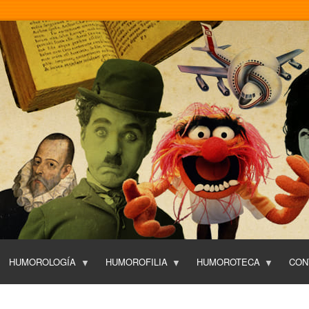
Pasar
al
contenido
principal
HUMOROLOGÍA
HUMOROFILIA
HUMOROTECA
CON
T
O
P