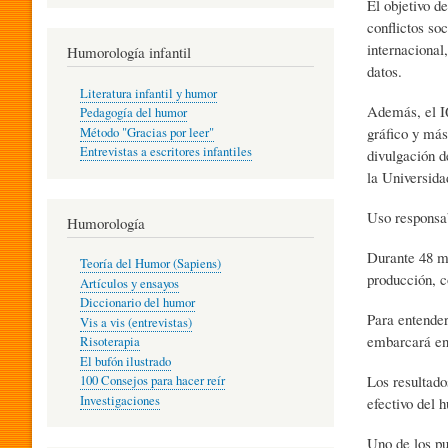
El objetivo d
R
conflictos so
internacional
Humorología infantil
datos.
A
Literatura infantil y humor
Además, el IQ
Pedagogía del humor
gráfico y más
Método "Gracias por leer"
I
Entrevistas a escritores infantiles
divulgación d
la Universida
N
Uso responsa
Humorología
Durante 48 me
Teoría del Humor (Sapiens)
F
producción, c
Artículos y ensayos
Diccionario del humor
Para entender
Vis a vis (entrevistas)
A
embarcará en 
Risoterapia
El bufón ilustrado
Los resultado
100 Consejos para hacer reír
Investigaciones
efectivo del 
N
Uno de los pu