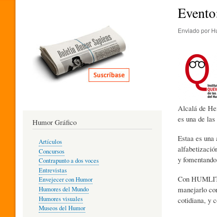
I
Evento:
Enviado por
H
T
E
R
Alcalá de He
es una de la
Humor Gráfico
A
Estaa es una 
Artículos
alfabetizació
Concursos
y fomentando 
T
Contrapunto a dos voces
Entrevistas
Con HUMLIT, 
Envejecer con Humor
manejarlo com
Humores del Mundo
U
Humores visuales
cotidiana, y 
Museos del Humor