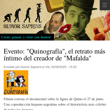
Pasar
al
contenido
principal
Crear, pensar y vivir con humor
Evento: "Quinografía", el retrato más
íntimo del creador de "Mafalda"
Enviado por
Humor Sapiens
el
Vie, 20/06/2025 - 15:25
Filmin estrena el documental sobre la figura de Quino el 27 de junio.
Una coproducción hispano-argentina sobre el historietista más célebre
de todos los tiempos.