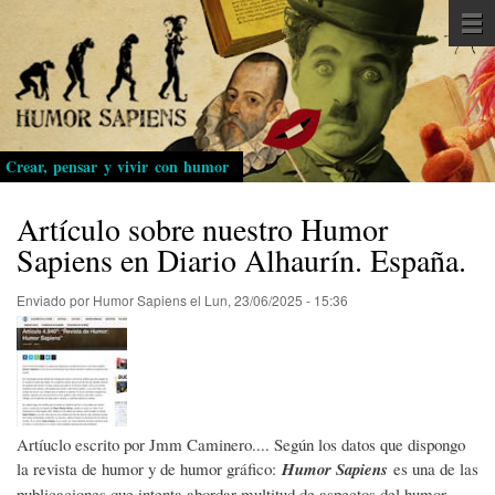
Pasar
al
contenido
principal
Crear, pensar y vivir con humor
Artículo sobre nuestro Humor
Sapiens en Diario Alhaurín. España.
Enviado por
Humor Sapiens
el
Lun, 23/06/2025 - 15:36
Artíuclo escrito por Jmm Caminero.... Según los datos que dispongo
la revista de humor y de humor gráfico:
Humor Sapiens
es una de las
publicaciones que intenta abordar multitud de aspectos del humor.