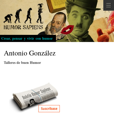
Pasar
al
contenido
principal
Crear, pensar y vivir con humor
Antonio González
Talleres de buen Humor