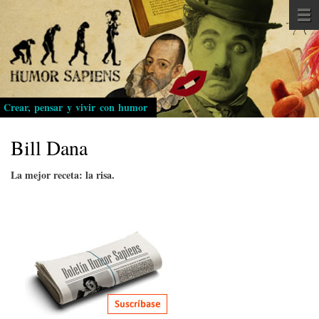
Pasar
al
contenido
principal
Crear, pensar y vivir con humor
Bill Dana
La mejor receta: la risa.