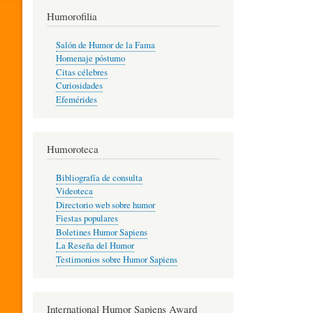
T
Humorofilia
Salón de Humor de la Fama
Homenaje póstumo
I
Citas célebres
Curiosidades
Efemérides
L
Humoroteca
Y
Bibliografía de consulta
Videoteca
H
Directorio web sobre humor
Fiestas populares
Boletines Humor Sapiens
U
La Reseña del Humor
Testimonios sobre Humor Sapiens
M
International Humor Sapiens Award