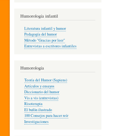
R
Humorología infantil
A
Literatura infantil y humor
Pedagogía del humor
Método "Gracias por leer"
I
Entrevistas a escritores infantiles
N
Humorología
Teoría del Humor (Sapiens)
F
Artículos y ensayos
Diccionario del humor
Vis a vis (entrevistas)
A
Risoterapia
El bufón ilustrado
100 Consejos para hacer reír
Investigaciones
N