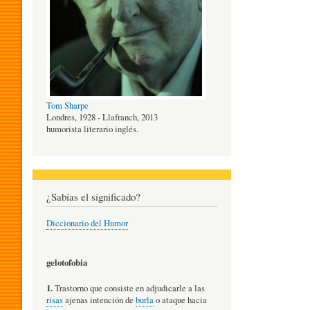
O
G
Tom Sharpe
Í
Londres, 1928 - Llafranch, 2013
humorista literario inglés.
A
¿Sabías el significado?
D
Diccionario del Humor
E
gelotofobia
1.
Trastorno que consiste en adjudicarle a las
L
risas
ajenas intención de
burla
o ataque hacia