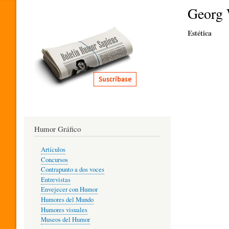
I
Georg 
Estética
T
E
R
Humor Gráfico
A
Artículos
Concursos
T
Contrapunto a dos voces
Entrevistas
Envejecer con Humor
Humores del Mundo
U
Humores visuales
Museos del Humor