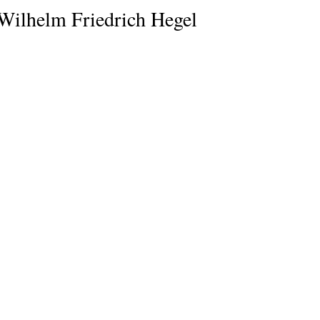
E
P
E
Wilhelm Friedrich Hegel
O
I
L
R
N
Í
Í
I
C
A
Ó
U
D
N
L
E
Y
A