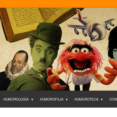
Pasar
al
contenido
principal
HUMOROLOGÍA
HUMOROFILIA
HUMOROTECA
CON
T
O
P