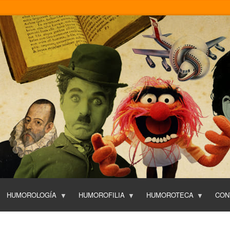
Pasar
al
contenido
principal
HUMOROLOGÍA
HUMOROFILIA
HUMOROTECA
CON
T
O
P