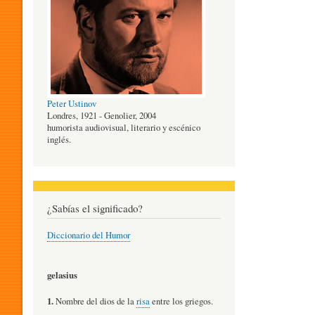
O
G
Peter Ustinov
Í
Londres, 1921 - Genolier, 2004
humorista audiovisual, literario y escénico
inglés.
A
D
¿Sabías el significado?
Diccionario del Humor
E
gelasius
L
1.
Nombre del dios de la
risa
entre los griegos.