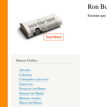
I
Ron Bu
Escuelas que 
T
E
R
Humor Gráfico
A
Artículos
Concursos
T
Contrapunto a dos voces
Entrevistas
Envejecer con Humor
Humores del Mundo
U
Humores visuales
Museos del Humor