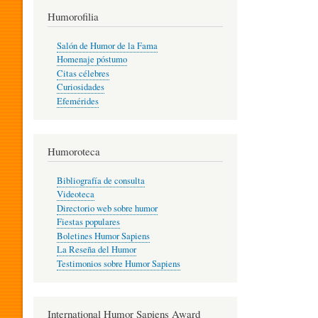
T
Humorofilia
Salón de Humor de la Fama
Homenaje póstumo
I
Citas célebres
Curiosidades
Efemérides
L
Humoroteca
Y
Bibliografía de consulta
Videoteca
H
Directorio web sobre humor
Fiestas populares
Boletines Humor Sapiens
U
La Reseña del Humor
Testimonios sobre Humor Sapiens
M
International Humor Sapiens Award