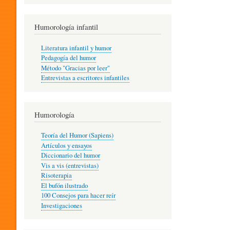
R
Humorología infantil
A
Literatura infantil y humor
Pedagogía del humor
Método "Gracias por leer"
I
Entrevistas a escritores infantiles
N
Humorología
Teoría del Humor (Sapiens)
F
Artículos y ensayos
Diccionario del humor
Vis a vis (entrevistas)
A
Risoterapia
El bufón ilustrado
100 Consejos para hacer reír
Investigaciones
N