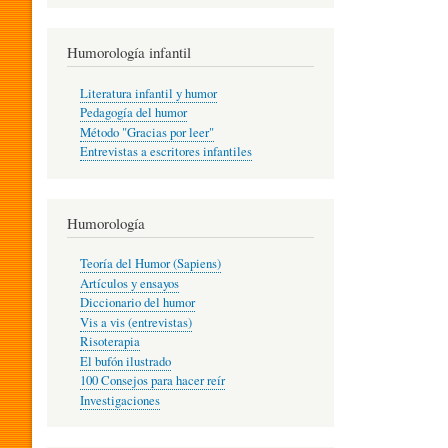
R
Humorología infantil
A
Literatura infantil y humor
Pedagogía del humor
Método "Gracias por leer"
I
Entrevistas a escritores infantiles
N
Humorología
Teoría del Humor (Sapiens)
F
Artículos y ensayos
Diccionario del humor
Vis a vis (entrevistas)
A
Risoterapia
El bufón ilustrado
100 Consejos para hacer reír
Investigaciones
N