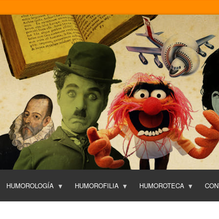
Pasar
al
contenido
principal
HUMOROLOGÍA
HUMOROFILIA
HUMOROTECA
CON
T
O
P