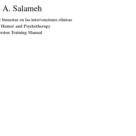
E
P
E
 A. Salameh
 bienestar en las intervenciones clínicas
O
I
L
 Humor and Psychotherapy
sion Training Manual
R
N
Í
Í
I
C
A
Ó
U
D
N
L
E
Y
A