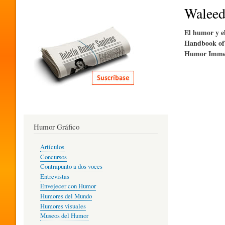
I
Waleed
El humor y el
T
Handbook of
Humor Immer
E
R
Humor Gráfico
A
Artículos
Concursos
T
Contrapunto a dos voces
Entrevistas
Envejecer con Humor
Humores del Mundo
U
Humores visuales
Museos del Humor