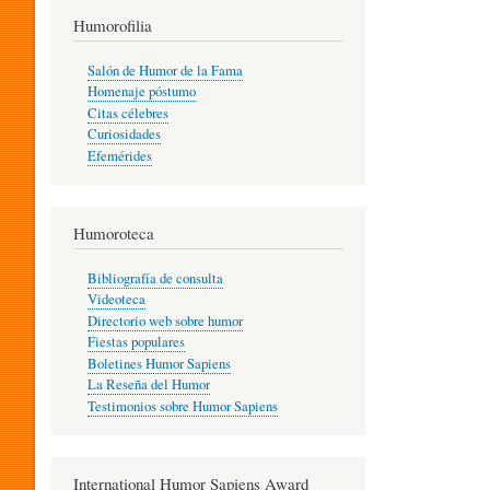
T
Humorofilia
Salón de Humor de la Fama
Homenaje póstumo
I
Citas célebres
Curiosidades
Efemérides
L
Humoroteca
Y
Bibliografía de consulta
Videoteca
H
Directorio web sobre humor
Fiestas populares
Boletines Humor Sapiens
U
La Reseña del Humor
Testimonios sobre Humor Sapiens
M
International Humor Sapiens Award