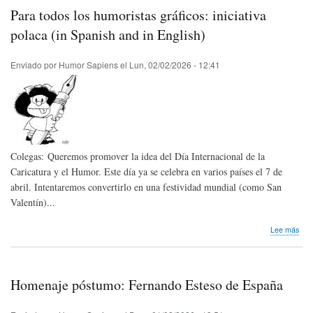
Mus
Para todos los humoristas gráficos: iniciativa
de
Cari
polaca (in Spanish and in English)
de
la
Enviado por
Humor Sapiens
el
Lun, 02/02/2026 - 12:41
SP
con
conv
Colegas: Queremos promover la idea del Día Internacional de la
Caricatura y el Humor. Este día ya se celebra en varios países el 7 de
abril. Intentaremos convertirlo en una festividad mundial (como San
Valentín)...
sob
Lee más
Par
tod
los
hum
Homenaje póstumo: Fernando Esteso de España
gráf
inici
pol