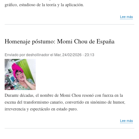
gráfico, estudioso de la teoría y la aplicación.
sob
Lee más
Pep
Pel
y
su
Homenaje póstumo: Momi Chou de España
hist
alr
de
Enviado por
deshollinador
el
Mar, 24/02/2026 - 23:13
su
hum
Durante décadas, el nombre de Momi Chou resonó con fuerza en la
escena del transformismo canario, convertido en sinónimo de humor,
irreverencia y espectáculo en estado puro.
sob
Lee más
Hom
pós
Mom