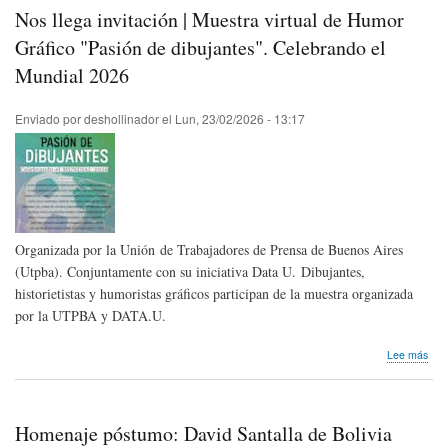
Cho
Nos llega invitación | Muestra virtual de Humor
de
Esp
Gráfico "Pasión de dibujantes". Celebrando el
Mundial 2026
Enviado por
deshollinador
el
Lun, 23/02/2026 - 13:17
Organizada por la Unión de Trabajadores de Prensa de Buenos Aires
(Utpba). Conjuntamente con su iniciativa Data U. Dibujantes,
historietistas y humoristas gráficos participan de la muestra organizada
por la UTPBA y DATA.U.
sob
Lee más
Nos
lleg
invi
|
Homenaje póstumo: David Santalla de Bolivia
Mue