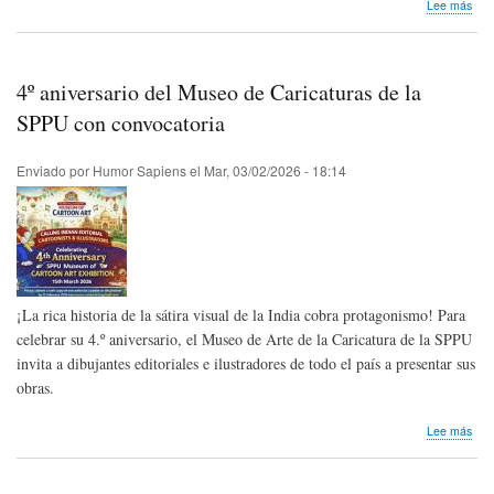
sob
Lee más
Hom
pós
El
Mini
4º aniversario del Museo de Caricaturas de la
de
Arg
SPPU con convocatoria
Enviado por
Humor Sapiens
el
Mar, 03/02/2026 - 18:14
¡La rica historia de la sátira visual de la India cobra protagonismo! Para
celebrar su 4.º aniversario, el Museo de Arte de la Caricatura de la SPPU
invita a dibujantes editoriales e ilustradores de todo el país a presentar sus
obras.
sob
Lee más
4º
aniv
del