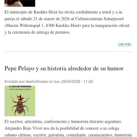
El municipio de Knokke-Heist les invita cordialmente a usted y a su
pareja el sábado 21 de marzo de 2026 al Cultuurcentrum Scharpoord
(Maxim Willemspad 1, 8300 Knokke-Heist) para la inauguración oficial
y la ceremonia de entrega de premios.
sob
Lee más
Nos
lleg
invi
|
Pepe Pelayo y su historia alrededor de su humor
Pre
del
65°
Enviado por
deshollinador
el
Jue, 26/02/2026 - 11:42
Car
Fest
de
Kno
Heis
en
Bélg
El escritor, articulista, conferencista y humorista literario argentino,
Alejandro Rojo Vivot nos da la posibilidad de conocer a su colega
cubano-chileno, escritor, guionista, comediante, cuentacuentos, humorista