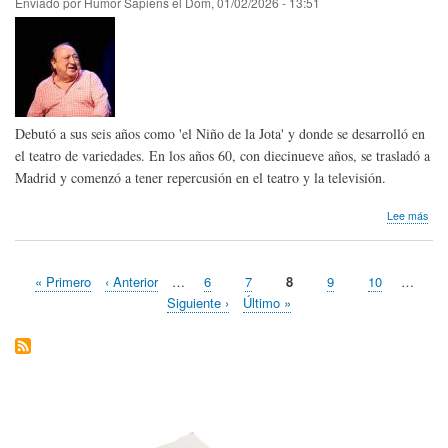
Enviado por
Humor Sapiens
el
Dom, 01/02/2026 - 13:51
(in
Spa
and
in
Engl
Debutó a sus seis años como 'el Niño de la Jota' y donde se desarrolló en
el teatro de variedades. En los años 60, con diecinueve años, se trasladó a
Madrid y comenzó a tener repercusión en el teatro y la televisión.
sob
Lee más
Hom
pós
Fer
Primera
« Primero
Página
‹ Anterior
…
Page
6
Page
7
Página
8
Page
9
Page
10
…
Est
Paginación
página
anterior
actual
de
Siguiente
Siguiente ›
Última
Último »
Esp
página
página