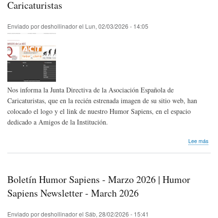
la
Caricaturistas
ver
Enviado por
deshollinador
el
Lun, 02/03/2026 - 14:05
Nos informa la Junta Directiva de la Asociación Española de
Caricaturistas, que en la recién estrenada imagen de su sitio web, han
colocado el logo y el link de nuestro Humor Sapiens, en el espacio
dedicado a Amigos de la Institución.
sob
Lee más
Nos
lleg
bue
noti
Boletín Humor Sapiens - Marzo 2026 | Humor
|
Asoc
Sapiens Newsletter - March 2026
Esp
de
Enviado por
deshollinador
el
Sáb, 28/02/2026 - 15:41
Cari