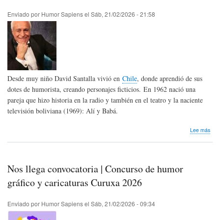
virtu
de
Enviado por
Humor Sapiens
el
Sáb, 21/02/2026 - 21:58
Hum
Gráf
"Pa
de
dibu
Cel
el
Desde muy niño David Santalla vivió en
Chile
, donde aprendió de sus
Mun
202
dotes de humorista, creando personajes ficticios. En 1962 nació una
pareja que hizo historia en la radio y también en el teatro y la naciente
televisión boliviana (1969): Alí y Babá.
sob
Lee más
Hom
pós
Dav
Sant
Nos llega convocatoria | Concurso de humor
de
Boli
gráfico y caricaturas Curuxa 2026
Enviado por
Humor Sapiens
el
Sáb, 21/02/2026 - 09:34