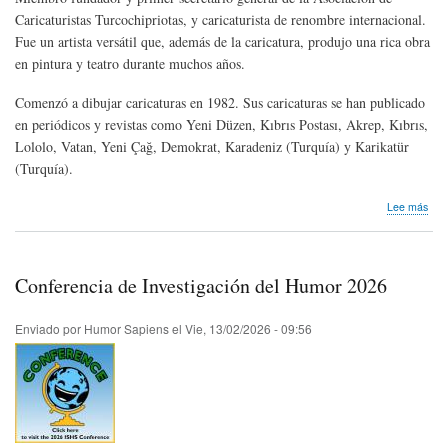
Caricaturistas Turcochipriotas, y caricaturista de renombre internacional.
Fue un artista versátil que, además de la caricatura, produjo una rica obra
en pintura y teatro durante muchos años.
Comenzó a dibujar caricaturas en 1982. Sus caricaturas se han publicado
en periódicos y revistas como Yeni Düzen, Kıbrıs Postası, Akrep, Kıbrıs,
Lololo, Vatan, Yeni Çağ, Demokrat, Karadeniz (Turquía) y Karikatür
(Turquía).
sob
Lee más
Hom
pós
Alpe
Sus
Conferencia de Investigación del Humor 2026
de
Chi
Enviado por
Humor Sapiens
el
Vie, 13/02/2026 - 09:56