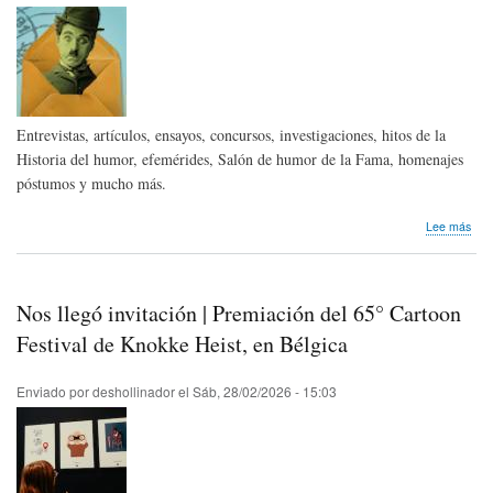
Entrevistas, artículos, ensayos, concursos, investigaciones, hitos de la
Historia del humor, efemérides, Salón de humor de la Fama, homenajes
póstumos y mucho más.
sob
Lee más
Bole
Hum
Sap
-
Nos llegó invitación | Premiación del 65° Cartoon
Mar
202
Festival de Knokke Heist, en Bélgica
|
Hum
Enviado por
deshollinador
el
Sáb, 28/02/2026 - 15:03
Sap
New
-
Mar
202