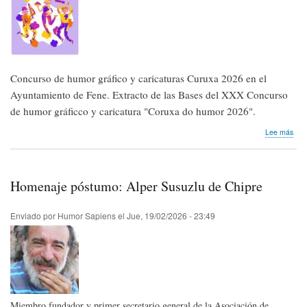
Concurso de humor gráfico y caricaturas Curuxa 2026 en el
Ayuntamiento de Fene. Extracto de las Bases del XXX Concurso
de humor gráficco y caricatura "Coruxa do humor 2026".
sob
Lee más
Nos
lleg
conv
|
Homenaje póstumo: Alper Susuzlu de Chipre
Con
de
hum
Enviado por
Humor Sapiens
el
Jue, 19/02/2026 - 23:49
gráf
y
cari
Cur
202
Miembro fundador y primer secretario general de la Asociación de