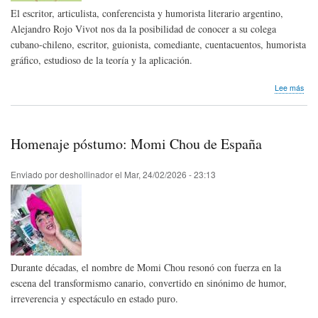
Bélg
El escritor, articulista, conferencista y humorista literario argentino,
Alejandro Rojo Vivot nos da la posibilidad de conocer a su colega
cubano-chileno, escritor, guionista, comediante, cuentacuentos, humorista
gráfico, estudioso de la teoría y la aplicación.
sob
Lee más
Pep
Pel
y
su
Homenaje póstumo: Momi Chou de España
hist
alr
de
Enviado por
deshollinador
el
Mar, 24/02/2026 - 23:13
su
hum
Durante décadas, el nombre de Momi Chou resonó con fuerza en la
escena del transformismo canario, convertido en sinónimo de humor,
irreverencia y espectáculo en estado puro.