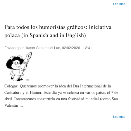
sob
Lee más
4º
aniv
del
Mus
Para todos los humoristas gráficos: iniciativa
de
Cari
polaca (in Spanish and in English)
de
la
Enviado por
Humor Sapiens
el
Lun, 02/02/2026 - 12:41
SP
con
conv
Colegas: Queremos promover la idea del Día Internacional de la
Caricatura y el Humor. Este día ya se celebra en varios países el 7 de
abril. Intentaremos convertirlo en una festividad mundial (como San
Valentín)...
sob
Lee más
Par
tod
los