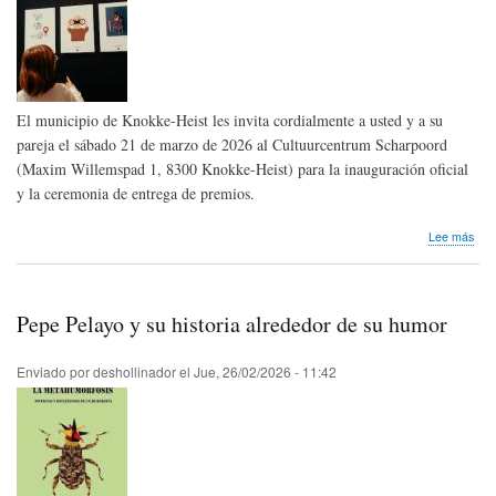
-
Mar
202
El municipio de Knokke-Heist les invita cordialmente a usted y a su
pareja el sábado 21 de marzo de 2026 al Cultuurcentrum Scharpoord
(Maxim Willemspad 1, 8300 Knokke-Heist) para la inauguración oficial
y la ceremonia de entrega de premios.
sob
Lee más
Nos
lleg
invi
|
Pepe Pelayo y su historia alrededor de su humor
Pre
del
65°
Enviado por
deshollinador
el
Jue, 26/02/2026 - 11:42
Car
Fest
de
Kno
Heis
en