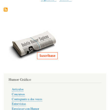
Expo
página
página
|
We
rece
an
invi
to
an
Imp
Exhi
Humor Gráfico
Artículos
Concursos
Contrapunto a dos voces
Entrevistas
Envejecer con Humor