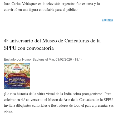
Juan Carlos Velázquez en la televisión argentina fue extensa y lo
convirtió en una figura entrañable para el público.
sob
Lee más
Hom
pós
El
Mini
4º aniversario del Museo de Caricaturas de la
de
Arg
SPPU con convocatoria
Enviado por
Humor Sapiens
el
Mar, 03/02/2026 - 18:14
¡La rica historia de la sátira visual de la India cobra protagonismo! Para
celebrar su 4.º aniversario, el Museo de Arte de la Caricatura de la SPPU
invita a dibujantes editoriales e ilustradores de todo el país a presentar sus
obras.