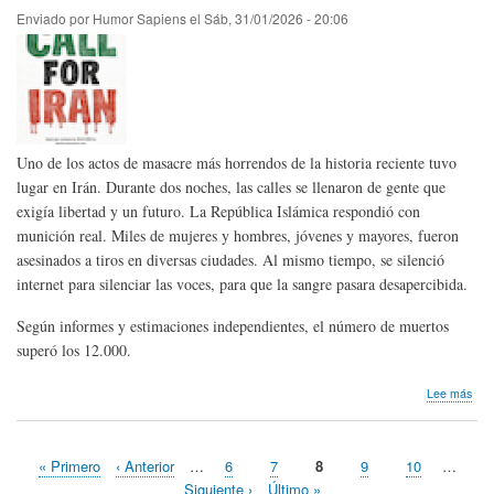
Enviado por
Humor Sapiens
el
Sáb, 31/01/2026 - 20:06
Uno de los actos de masacre más horrendos de la historia reciente tuvo
lugar en Irán. Durante dos noches, las calles se llenaron de gente que
exigía libertad y un futuro. La República Islámica respondió con
munición real. Miles de mujeres y hombres, jóvenes y mayores, fueron
asesinados a tiros en diversas ciudades. Al mismo tiempo, se silenció
internet para silenciar las voces, para que la sangre pasara desapercibida.
Según informes y estimaciones independientes, el número de muertos
superó los 12.000.
sob
Lee más
Nos
lleg
conv
Primera
« Primero
Página
‹ Anterior
…
Page
6
Page
7
Página
8
Page
9
Page
10
…
de
Paginación
página
anterior
actual
Imp
Siguiente
Siguiente ›
Última
Último »