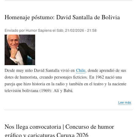
lleg
invi
|
Homenaje póstumo: David Santalla de Bolivia
Mue
virtu
de
Enviado por
Humor Sapiens
el
Sáb, 21/02/2026 - 21:58
Hum
Gráf
"Pa
de
dibu
Cel
el
Desde muy niño David Santalla vivió en
Chile
, donde aprendió de sus
Mun
202
dotes de humorista, creando personajes ficticios. En 1962 nació una
pareja que hizo historia en la radio y también en el teatro y la naciente
televisión boliviana (1969): Alí y Babá.
sob
Lee más
Hom
pós
Dav
Sant
Nos llega convocatoria | Concurso de humor
de
Boli
gráfico y caricaturas Curuxa 2026