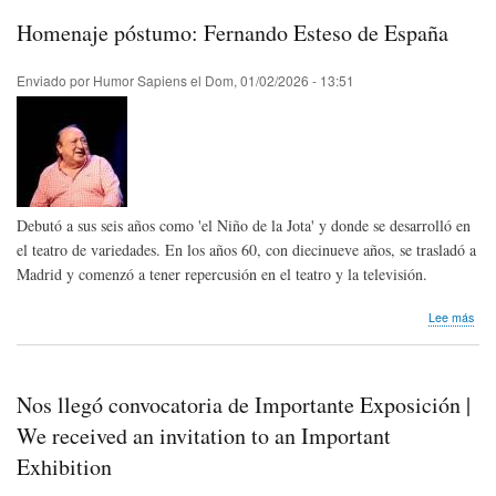
hum
Homenaje póstumo: Fernando Esteso de España
gráf
inici
pol
Enviado por
Humor Sapiens
el
Dom, 01/02/2026 - 13:51
(in
Spa
and
in
Engl
Debutó a sus seis años como 'el Niño de la Jota' y donde se desarrolló en
el teatro de variedades. En los años 60, con diecinueve años, se trasladó a
Madrid y comenzó a tener repercusión en el teatro y la televisión.
sob
Lee más
Hom
pós
Fer
Est
Nos llegó convocatoria de Importante Exposición |
de
Esp
We received an invitation to an Important
Exhibition