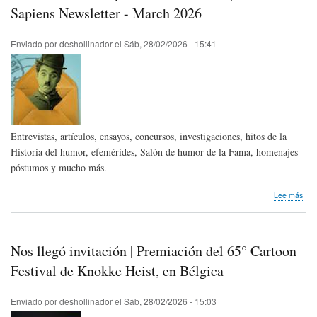
Asoc
Sapiens Newsletter - March 2026
Esp
de
Enviado por
deshollinador
el
Sáb, 28/02/2026 - 15:41
Cari
Entrevistas, artículos, ensayos, concursos, investigaciones, hitos de la
Historia del humor, efemérides, Salón de humor de la Fama, homenajes
póstumos y mucho más.
sob
Lee más
Bole
Hum
Sap
-
Nos llegó invitación | Premiación del 65° Cartoon
Mar
202
Festival de Knokke Heist, en Bélgica
|
Hum
Enviado por
deshollinador
el
Sáb, 28/02/2026 - 15:03
Sap
New