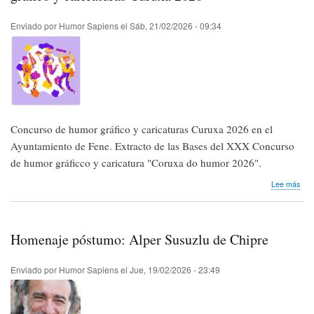
Enviado por
Humor Sapiens
el
Sáb, 21/02/2026 - 09:34
Concurso de humor gráfico y caricaturas Curuxa 2026 en el
Ayuntamiento de Fene. Extracto de las Bases del XXX Concurso
de humor gráficco y caricatura "Coruxa do humor 2026".
sob
Lee más
Nos
lleg
conv
|
Homenaje póstumo: Alper Susuzlu de Chipre
Con
de
hum
Enviado por
Humor Sapiens
el
Jue, 19/02/2026 - 23:49
gráf
y
cari
Cur