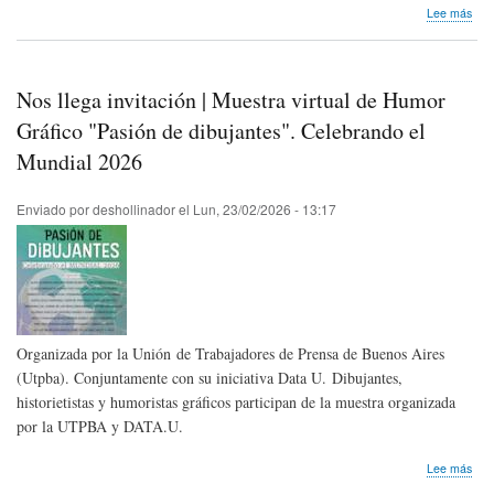
sob
Lee más
Hom
pós
Mom
Cho
Nos llega invitación | Muestra virtual de Humor
de
Esp
Gráfico "Pasión de dibujantes". Celebrando el
Mundial 2026
Enviado por
deshollinador
el
Lun, 23/02/2026 - 13:17
Organizada por la Unión de Trabajadores de Prensa de Buenos Aires
(Utpba). Conjuntamente con su iniciativa Data U. Dibujantes,
historietistas y humoristas gráficos participan de la muestra organizada
por la UTPBA y DATA.U.
sob
Lee más
Nos