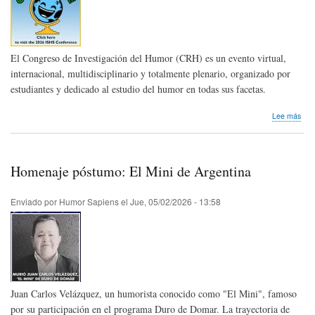
El Congreso de Investigación del Humor (CRH) es un evento virtual,
internacional, multidisciplinario y totalmente plenario, organizado por
estudiantes y dedicado al estudio del humor en todas sus facetas.
sob
Lee más
Con
de
Inve
del
Homenaje póstumo: El Mini de Argentina
Hum
202
Enviado por
Humor Sapiens
el
Jue, 05/02/2026 - 13:58
Juan Carlos Velázquez, un humorista conocido como "El Mini", famoso
por su participación en el programa Duro de Domar. La trayectoria de