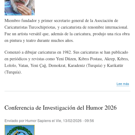
202
Miembro fundador y primer secretario general de la Asociación de
Caricaturistas Turcochipriotas, y caricaturista de renombre internacional.
Fue un artista versátil que, además de la caricatura, produjo una rica obra
en pintura y teatro durante muchos años.
Comenzó a dibujar caricaturas en 1982. Sus caricaturas se han publicado
en periódicos y revistas como Yeni Düzen, Kıbrıs Postası, Akrep, Kıbrıs,
Lololo, Vatan, Yeni Çağ, Demokrat, Karadeniz (Turquía) y Karikatür
(Turquía).
sob
Lee más
Hom
pós
Alpe
Sus
Conferencia de Investigación del Humor 2026
de
Chi
Enviado por
Humor Sapiens
el
Vie, 13/02/2026 - 09:56