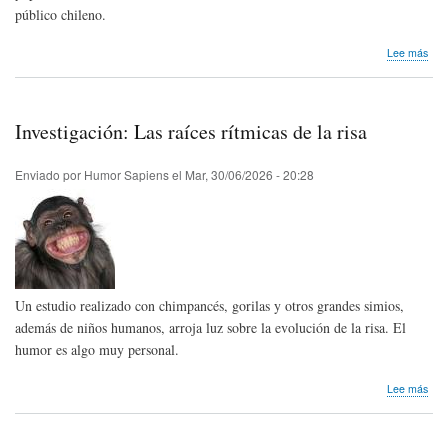
público chileno.
sob
Lee más
El
Inst
de
Estu
Investigación: Las raíces rítmicas de la risa
Hum
de
la
Enviado por
Humor Sapiens
el
Mar, 30/06/2026 - 20:28
Uni
Die
Port
cele
20
año
con
Un estudio realizado con chimpancés, gorilas y otros grandes simios,
múlt
acti
además de niños humanos, arroja luz sobre la evolución de la risa. El
humor es algo muy personal.
sob
Lee más
Inve
Las
raíc