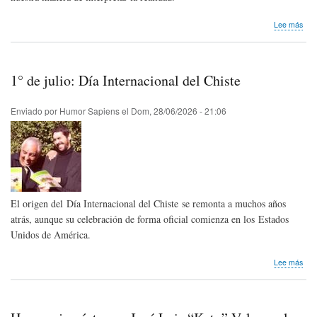
sob
Lee más
Mel
Bro
cum
100
1° de julio: Día Internacional del Chiste
año
Enviado por
Humor Sapiens
el
Dom, 28/06/2026 - 21:06
El origen del Día Internacional del Chiste se remonta a muchos años
atrás, aunque su celebración de forma oficial comienza en los Estados
Unidos de América.
sob
Lee más
1°
de
julio
Día