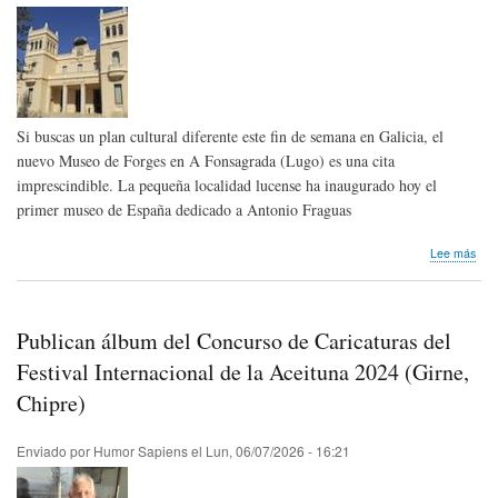
Si buscas un plan cultural diferente este fin de semana en Galicia, el
nuevo Museo de Forges en A Fonsagrada (Lugo) es una cita
imprescindible. La pequeña localidad lucense ha inaugurado hoy el
primer museo de España dedicado a Antonio Fraguas
sob
Lee más
A
Fon
(Lu
ina
Publican álbum del Concurso de Caricaturas del
el
pri
Festival Internacional de la Aceituna 2024 (Girne,
mus
Chipre)
de
Esp
ded
Enviado por
Humor Sapiens
el
Lun, 06/07/2026 - 16:21
al
hum
For