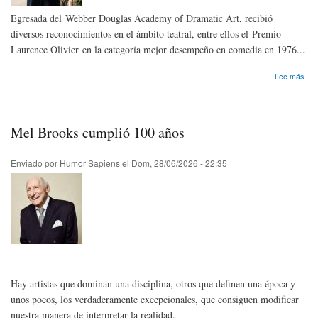
Egresada del Webber Douglas Academy of Dramatic Art, recibió
diversos reconocimientos en el ámbito teatral, entre ellos el Premio
Laurence Olivier en la categoría mejor desempeño en comedia en 1976...
sob
Lee más
Hom
pós
Pen
Keit
Mel Brooks cumplió 100 años
de
Rei
Uni
Enviado por
Humor Sapiens
el
Dom, 28/06/2026 - 22:35
Hay artistas que dominan una disciplina, otros que definen una época y
unos pocos, los verdaderamente excepcionales, que consiguen modificar
nuestra manera de interpretar la realidad.