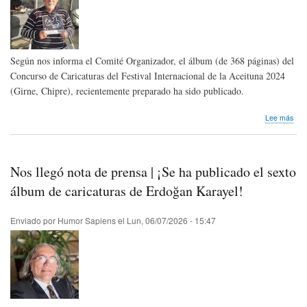
Según nos informa el Comité Organizador, el álbum (de 368 páginas) del
Concurso de Caricaturas del Festival Internacional de la Aceituna 2024
(Girne, Chipre), recientemente preparado ha sido publicado.
sob
Lee más
Publ
álb
del
Con
Nos llegó nota de prensa | ¡Se ha publicado el sexto
de
Cari
álbum de caricaturas de Erdoğan Karayel!
del
Fest
Enviado por
Humor Sapiens
el
Lun, 06/07/2026 - 15:47
Inte
de
la
Ace
202
(Gir
Chi