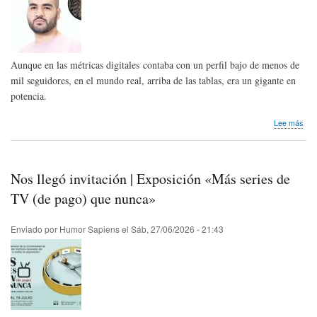
Aunque en las métricas digitales contaba con un perfil bajo de menos de
mil seguidores, en el mundo real, arriba de las tablas, era un gigante en
potencia.
sob
Lee más
Hom
pós
Jair
Oqu
Nos llegó invitación | Exposición «Más series de
de
Ven
TV (de pago) que nunca»
Enviado por
Humor Sapiens
el
Sáb, 27/06/2026 - 21:43