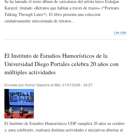
Se ha lanzado el sexto álbum de caricaturas del artista turco Erdoğan
Karayel, titulado «Retratos que hablan a través de trazos» (*Portraits
Talking Through Lines*). El libro presenta una colección
cuidadosamente seleccionada de retratos...
sob
Lee más
Nos
lleg
not
de
El Instituto de Estudios Humorísticos de la
pre
|
Universidad Diego Portales celebra 20 años con
¡Se
múltiples actividades
ha
publ
el
Enviado por
Humor Sapiens
el
Mié, 01/07/2026 - 04:37
sext
álb
de
cari
de
Erd
Kara
El Instituto de Estudios Humorísticos UDP cumplirá 20 años en octubre
y, para celebrarlo, realizará distintas actividades e iniciativas abiertas al