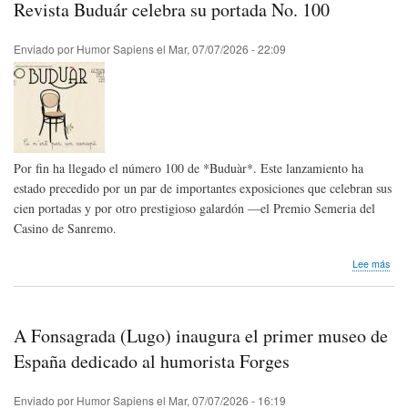
Revista Buduár celebra su portada No. 100
Con
Inte
de
Enviado por
Humor Sapiens
el
Mar, 07/07/2026 - 22:09
Cari
XXI
edic
202
Brai
Rum
Por fin ha llegado el número 100 de *Buduàr*. Este lanzamiento ha
estado precedido por un par de importantes exposiciones que celebran sus
cien portadas y por otro prestigioso galardón —el Premio Semeria del
Casino de Sanremo.
sob
Lee más
Revi
Bud
cele
su
A Fonsagrada (Lugo) inaugura el primer museo de
por
No.
España dedicado al humorista Forges
100
Enviado por
Humor Sapiens
el
Mar, 07/07/2026 - 16:19