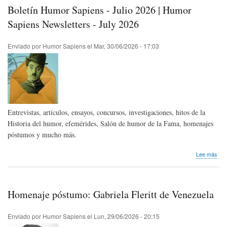
rítm
Boletín Humor Sapiens - Julio 2026 | Humor
de
la
Sapiens Newsletters - July 2026
risa
Enviado por
Humor Sapiens
el
Mar, 30/06/2026 - 17:03
Entrevistas, artículos, ensayos, concursos, investigaciones, hitos de la
Historia del humor, efemérides, Salón de humor de la Fama, homenajes
póstumos y mucho más.
sob
Lee más
Bole
Hum
Sap
-
Homenaje póstumo: Gabriela Fleritt de Venezuela
Juli
202
|
Enviado por
Humor Sapiens
el
Lun, 29/06/2026 - 20:15
Hum