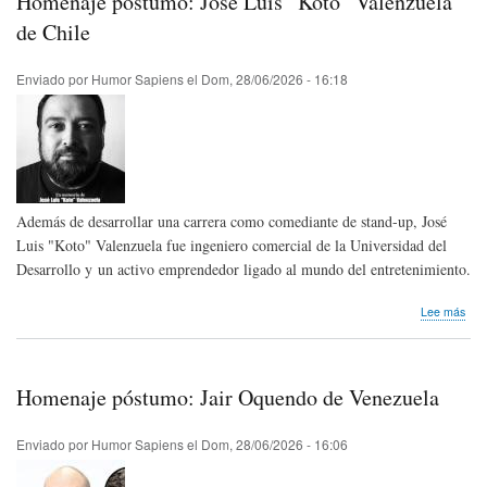
Homenaje póstumo: José Luis “Koto” Valenzuela
Inte
del
de Chile
Chis
Enviado por
Humor Sapiens
el
Dom, 28/06/2026 - 16:18
Además de desarrollar una carrera como comediante de stand-up, José
Luis "Koto" Valenzuela fue ingeniero comercial de la Universidad del
Desarrollo y un activo emprendedor ligado al mundo del entretenimiento.
sob
Lee más
Hom
pós
Jos
Luis
Homenaje póstumo: Jair Oquendo de Venezuela
“Kot
Val
de
Enviado por
Humor Sapiens
el
Dom, 28/06/2026 - 16:06
Chil