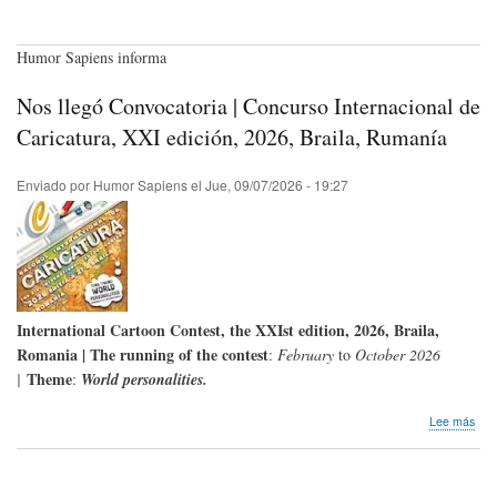
Humor Sapiens informa
Nos llegó Convocatoria | Concurso Internacional de
Caricatura, XXI edición, 2026, Braila, Rumanía
Enviado por
Humor Sapiens
el
Jue, 09/07/2026 - 19:27
International Cartoon Contest, the XXI
st
edition, 2026, Braila,
Romania | The running of the contest
:
February
to
October 2026
Theme
|
:
World personalities.
sob
Lee más
Nos
lleg
Con
|