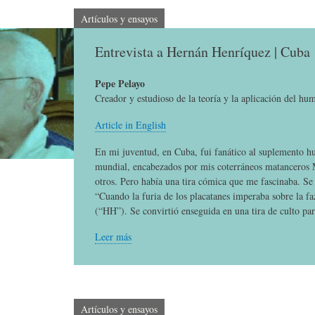
E
P
E
Artículos y ensayos
Entrevista a Hernán Henríquez | Cuba
O
I
L
Pepe Pelayo
R
N
Í
Creador y estudioso de la teoría y la aplicación del hu
Article in English
Í
I
C
En mi juventud, en Cuba, fui fanático al suplemento h
mundial, encabezados por mis coterráneos matanceros
otros. Pero había una tira cómica que me fascinaba. Se
A
Ó
U
“Cuando la furia de los placatanes imperaba sobre la f
(“HH”). Se convirtió enseguida en una tira de culto par
D
N
L
Leer más
E
Y
A
Artículos y ensayos