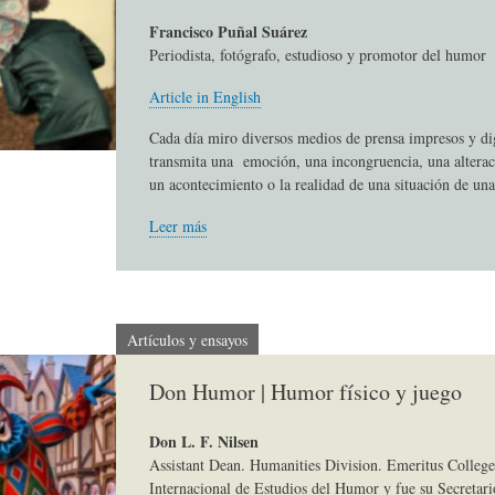
S
D
R
Francisco Puñal Suárez
Periodista, fotógrafo, estudioso y promotor del humor
A
A
B
Article in English
Cada día miro diversos medios de prensa impresos y di
transmita una emoción, una incongruencia, una alterac
P
D
I
un acontecimiento o la realidad de una situación de una
Leer más
I
S
B
E
A
L
Artículos y ensayos
N
L
I
Don Humor | Humor físico y juego
Don L. F. Nilsen
S
Ó
O
Assistant Dean. Humanities Division. Emeritus College
Internacional de Estudios del Humor y fue su Secretari