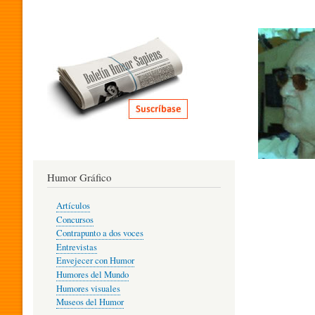
I
T
E
R
Humor Gráfico
A
Artículos
Concursos
T
Contrapunto a dos voces
Entrevistas
Envejecer con Humor
Humores del Mundo
U
Humores visuales
Museos del Humor