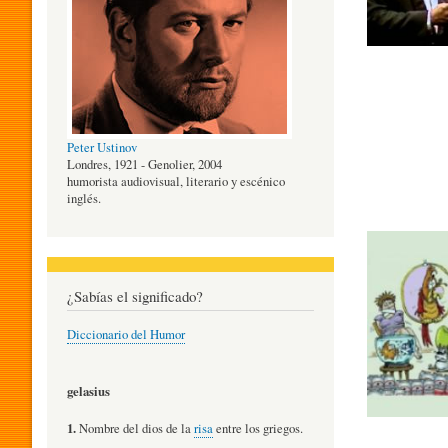
O
G
Peter Ustinov
Í
Londres, 1921 - Genolier, 2004
humorista audiovisual, literario y escénico
inglés.
A
D
¿Sabías el significado?
Diccionario del Humor
E
gelasius
L
1.
Nombre del dios de la
risa
entre los griegos.