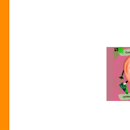
O
G
R
A
M
A
P