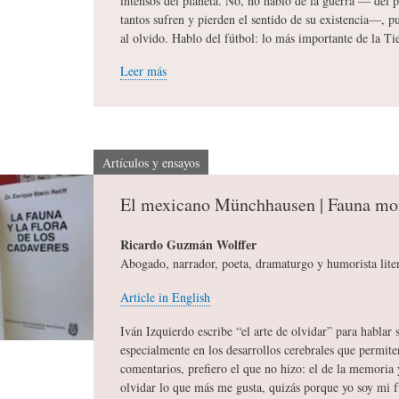
intensos del planeta. No, no hablo de la guerra — del p
tantos sufren y pierden el sentido de su existencia—,
A
M
B
al olvido. Hablo del fútbol: lo más importante de la Tie
Leer más
Y
A
L
O
H
I
Artículos y ensayos
El mexicano Münchhausen | Fauna mo
S
I
O
Ricardo Guzmán Wolffer
Abogado, narrador, poeta, dramaturgo y humorista lite
D
T
G
Article in English
I
O
R
Iván Izquierdo escribe “el arte de olvidar” para hablar 
especialmente en los desarrollos cerebrales que permite
comentarios, prefiero el que no hizo: el de la memoria
C
S
A
olvidar lo que más me gusta, quizás porque yo soy mi 