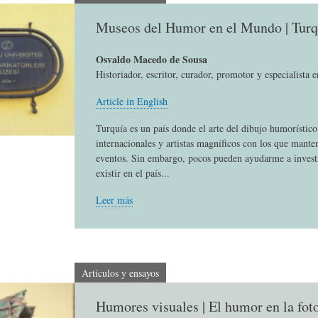
L
A
S
Museos del Humor en el Mundo | Turq
H
C
D
Osvaldo Macedo de Sousa
Historiador, escritor, curador, promotor y especialista 
Article in English
U
T
E
Turquía es un país donde el arte del dibujo humorístic
internacionales y artistas magníficos con los que mante
M
U
H
eventos. Sin embargo, pocos pueden ayudarme a invest
existir en el país...
O
A
U
Leer más
R
L
M
Artículos y ensayos
(
I
O
Humores visuales | El humor en la fot