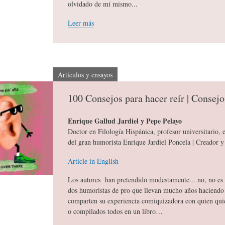
olvidado de mí mismo...
Leer más
C
D
F
I
E
Í
Artículos y ensayos
O
L
A
100 Consejos para hacer reír | Consejo
Enrique Gallud Jardiel y Pepe Pelayo
N
A
-
Doctor en Filología Hispánica, profesor universitario, e
del gran humorista Enrique Jardiel Poncela | Creador y 
A
H
H
Article in English
Los autores han pretendido modestamente... no, no es c
R
I
U
dos humoristas de pro que llevan mucho años haciendo 
comparten su experiencia comiquizadora con quien quie
o compilados todos en un libro…
I
S
M