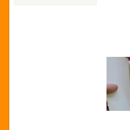
H
U
M
O
R
P
R