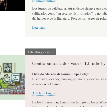
L
R
H
Los juegos de palabras arrastran desde siempre una cie
calificarlos como “un recurso fácil, simplón”, y no fal
del humor o de la literatura. Porque los juegos de pala
O
D
U
Leer más
S
E
M
Artículos y ensayos
Y
L
O
Contrapuntos a dos voces | El fútbol y 
E
A
R
Osvaldo Macedo de Sousa | Pepe Pelayo
Historiador, escritor, curador, promotor y especialista 
aplicación del humor
N
F
B
Article in English
S
A
I
En los últimos días, hemos sido testigos de los estalli