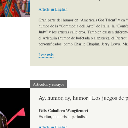
)
N
G
Article in English
Gran parte del humor en “America’s Got Talent” y en “B
humor de la “Commedia dell’Arte” de Italia, la “Coméd
A
D
R
Judy” y los artistas callejeros. También existen diferen
el Arlequín (humor de bofetada o slapstick), el Pierrot (
personificados, como Charlie Chaplin, Jerry Lewis, Mr
R
E
A
Leer más
T
H
F
Í
U
Í
Artículos y ensayos
Ay, humor, ay, humor | Los juegos de p
C
M
A
Félix Caballero Wangüemert
Escritor, humorista, periodista
U
O
-
Article in English