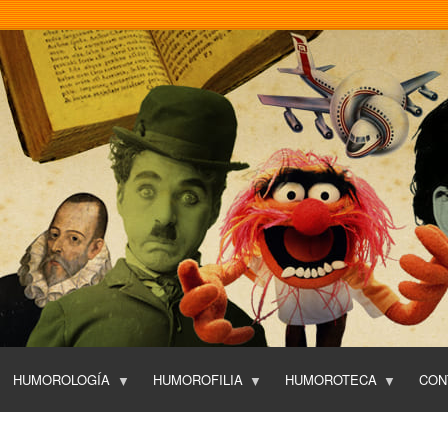
Pasar
al
contenido
principal
HUMOROLOGÍA
HUMOROFILIA
HUMOROTECA
CON
T
O
P