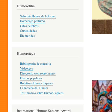
T
Humorofilia
Salón de Humor de la Fama
Homenaje póstumo
I
Citas célebres
Curiosidades
Efemérides
L
Humoroteca
Y
Bibliografía de consulta
Videoteca
H
Directorio web sobre humor
Fiestas populares
Boletines Humor Sapiens
U
La Reseña del Humor
Testimonios sobre Humor Sapiens
M
International Humor Sapiens Award