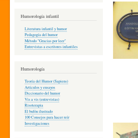
R
Humorología infantil
A
Literatura infantil y humor
Pedagogía del humor
Método "Gracias por leer"
I
Entrevistas a escritores infantiles
N
Humorología
Teoría del Humor (Sapiens)
F
Artículos y ensayos
Diccionario del humor
Vis a vis (entrevistas)
A
Risoterapia
El bufón ilustrado
100 Consejos para hacer reír
Investigaciones
N