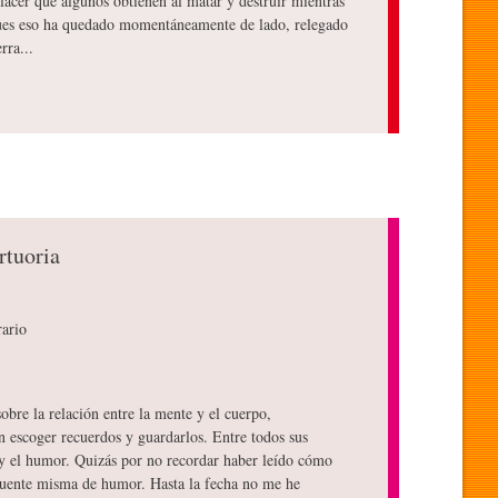
lacer que algunos obtienen al matar y destruir mientras
 pues eso ha quedado momentáneamente de lado, relegado
rra...
rtuoria
rario
sobre la relación entre la mente y el cuerpo,
n escoger recuerdos y guardarlos. Entre todos sus
 y el humor. Quizás por no recordar haber leído cómo
fuente misma de humor. Hasta la fecha no me he