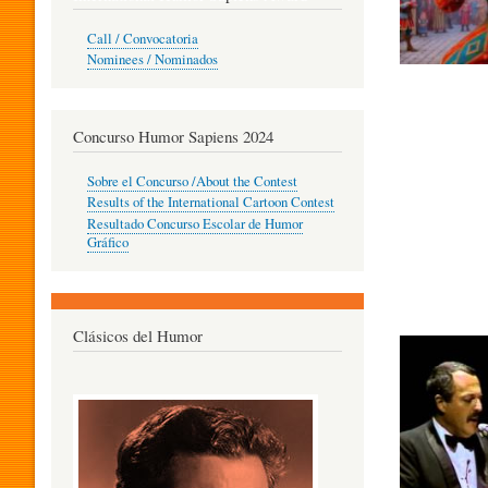
O
Call / Convocatoria
Nominees / Nominados
R
Concurso Humor Sapiens 2024
P
Sobre el Concurso /About the Contest
Results of the International Cartoon Contest
Resultado Concurso Escolar de Humor
E
Gráfico
D
Clásicos del Humor
A
G