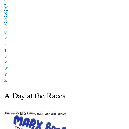
L
M
N
O
P
Q
R
S
T
U
V
W
Y
Z
A Day at the Races