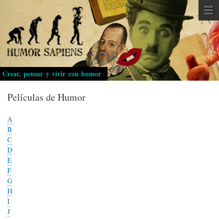
Pasar
al
contenido
principal
Crear, pensar y vivir con humor
Películas de Humor
A
B
C
D
E
F
G
H
I
J