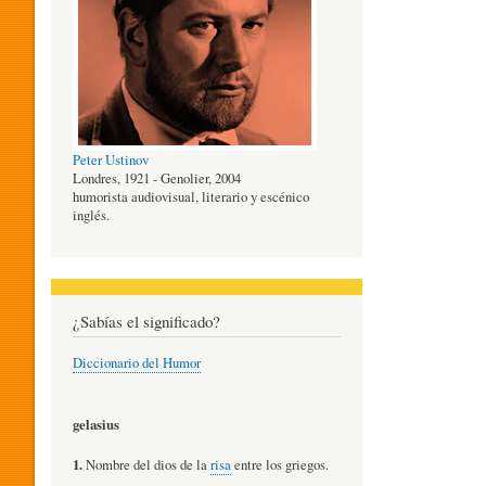
O
G
Peter Ustinov
Í
Londres, 1921 - Genolier, 2004
humorista audiovisual, literario y escénico
inglés.
A
D
¿Sabías el significado?
Diccionario del Humor
E
gelasius
L
1.
Nombre del dios de la
risa
entre los griegos.