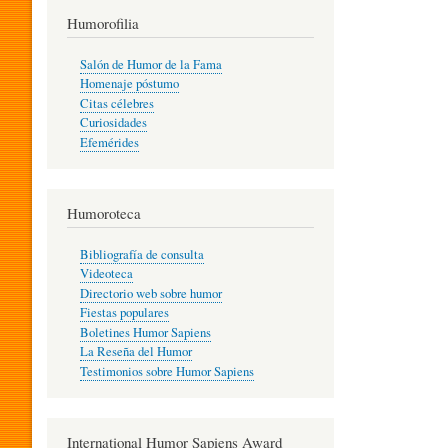
T
Humorofilia
Salón de Humor de la Fama
Homenaje póstumo
I
Citas célebres
Curiosidades
Efemérides
L
Humoroteca
Y
Bibliografía de consulta
Videoteca
H
Directorio web sobre humor
Fiestas populares
Boletines Humor Sapiens
U
La Reseña del Humor
Testimonios sobre Humor Sapiens
M
International Humor Sapiens Award