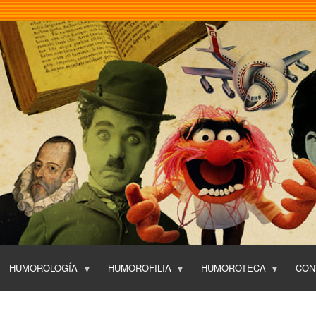
Pasar
al
contenido
principal
HUMOROLOGÍA
HUMOROFILIA
HUMOROTECA
CON
T
O
P