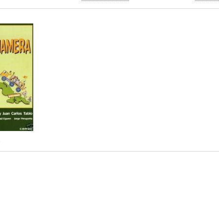
L
A
S
H
C
D
U
T
E
M
U
H
O
A
U
R
L
M
(
I
O