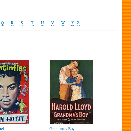
Q
R
S
T
U
V
W
Y
Z
tel
Grandma's Boy