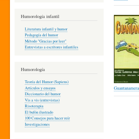
R
Humorología infantil
A
Literatura infantil y humor
Pedagogía del humor
Método "Gracias por leer"
I
Entrevistas a escritores infantiles
N
Humorología
Teoría del Humor (Sapiens)
F
Guantanamera
Artículos y ensayos
Diccionario del humor
Vis a vis (entrevistas)
A
Risoterapia
El bufón ilustrado
100 Consejos para hacer reír
Investigaciones
N