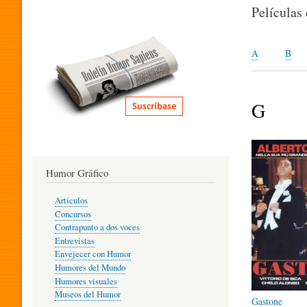
I
Películas
T
A
B
E
G
R
Humor Gráfico
A
Artículos
Concursos
T
Contrapunto a dos voces
Entrevistas
Envejecer con Humor
Humores del Mundo
U
Humores visuales
Museos del Humor
Gastone