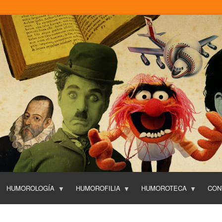
Pasar
al
contenido
principal
HUMOROLOGÍA
HUMOROFILIA
HUMOROTECA
CON
T
O
P