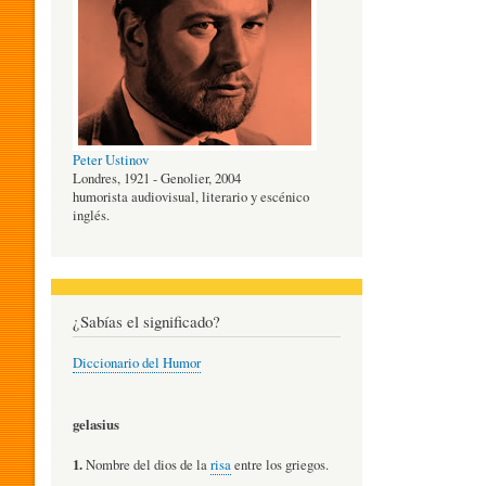
O
G
Peter Ustinov
Í
Londres, 1921 - Genolier, 2004
humorista audiovisual, literario y escénico
inglés.
A
D
¿Sabías el significado?
Diccionario del Humor
E
gelasius
L
1.
Nombre del dios de la
risa
entre los griegos.