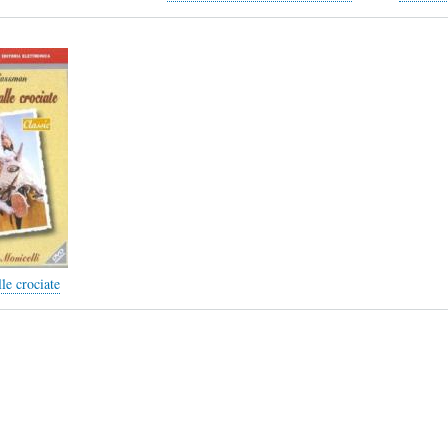
L
A
S
H
C
D
U
T
E
M
U
H
O
A
U
le crociate
R
L
M
(
I
O