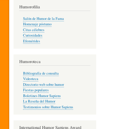
T
Humorofilia
Salón de Humor de la Fama
Homenaje póstumo
I
Citas célebres
Curiosidades
Efemérides
L
Humoroteca
Y
Bibliografía de consulta
Videoteca
H
Directorio web sobre humor
Fiestas populares
Boletines Humor Sapiens
U
La Reseña del Humor
Testimonios sobre Humor Sapiens
M
International Humor Sapiens Award