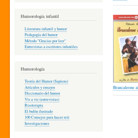
R
Humorología infantil
A
Literatura infantil y humor
Pedagogía del humor
Método "Gracias por leer"
I
Entrevistas a escritores infantiles
N
Humorología
Teoría del Humor (Sapiens)
F
Brancaleone al
Artículos y ensayos
Diccionario del humor
Vis a vis (entrevistas)
A
Risoterapia
El bufón ilustrado
100 Consejos para hacer reír
Investigaciones
N