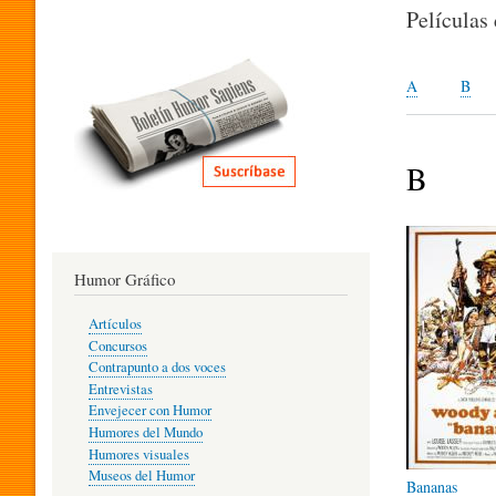
I
Películas
T
A
B
E
B
R
Humor Gráfico
A
Artículos
Concursos
T
Contrapunto a dos voces
Entrevistas
Envejecer con Humor
Humores del Mundo
U
Humores visuales
Museos del Humor
Bananas