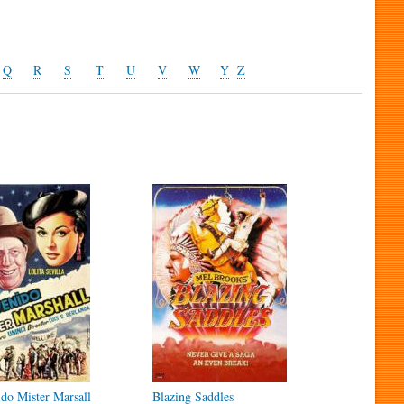
Q
R
S
T
U
V
W
Y
Z
do Mister Marsall
Blazing Saddles