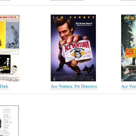
L
A
S
H
C
D
U
T
E
M
U
H
O
A
U
 Dark
Ace Ventura: Pet Detective
Ace Ven
R
L
M
(
I
O