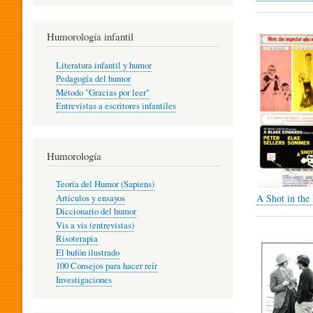
R
Humorología infantil
A
Literatura infantil y humor
Pedagogía del humor
Método "Gracias por leer"
I
Entrevistas a escritores infantiles
N
Humorología
Teoría del Humor (Sapiens)
F
A Shot in the
Artículos y ensayos
Diccionario del humor
Vis a vis (entrevistas)
A
Risoterapia
El bufón ilustrado
100 Consejos para hacer reír
Investigaciones
N