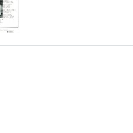
S
D
R
A
A
B
P
D
I
I
S
B
E
A
L
N
L
I
S
Ó
O