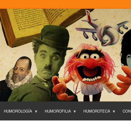
Pasar
al
contenido
principal
HUMOROLOGÍA
HUMOROFILIA
HUMOROTECA
CON
T
O
P