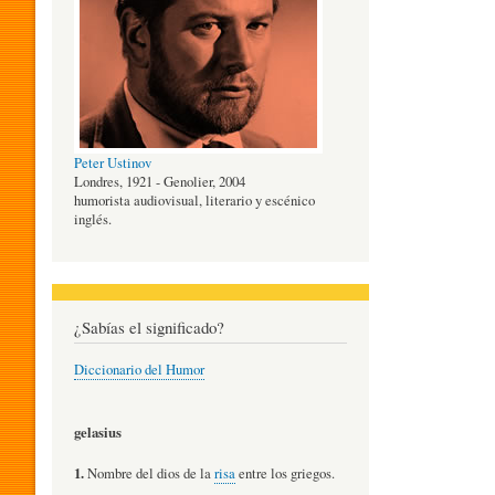
O
G
Peter Ustinov
Í
Londres, 1921 - Genolier, 2004
humorista audiovisual, literario y escénico
inglés.
A
D
¿Sabías el significado?
Diccionario del Humor
E
gelasius
L
1.
Nombre del dios de la
risa
entre los griegos.