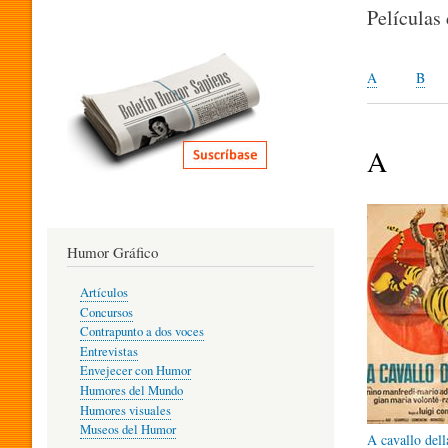
I
Películas
T
A
B
E
A
R
Humor Gráfico
A
Artículos
Concursos
T
Contrapunto a dos voces
Entrevistas
Envejecer con Humor
Humores del Mundo
U
Humores visuales
Museos del Humor
A cavallo dell