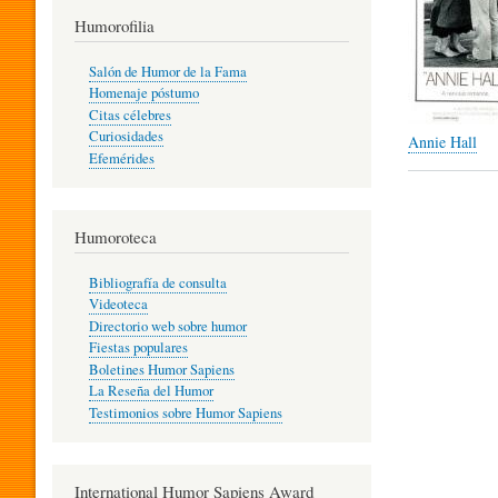
T
Humorofilia
Salón de Humor de la Fama
Homenaje póstumo
I
Citas célebres
Curiosidades
Annie Hall
Efemérides
L
Humoroteca
Y
Bibliografía de consulta
Videoteca
H
Directorio web sobre humor
Fiestas populares
Boletines Humor Sapiens
U
La Reseña del Humor
Testimonios sobre Humor Sapiens
M
International Humor Sapiens Award