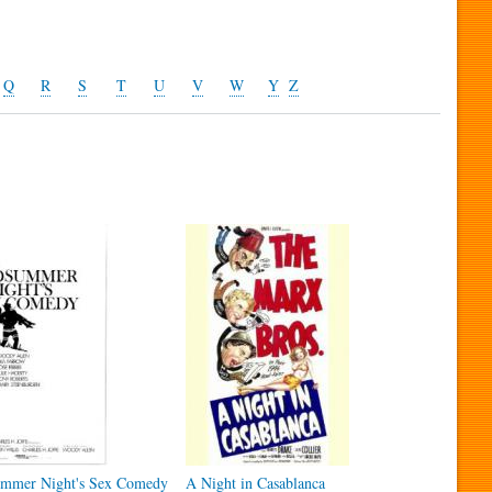
Q
R
S
T
U
V
W
Y
Z
mmer Night's Sex Comedy
A Night in Casablanca