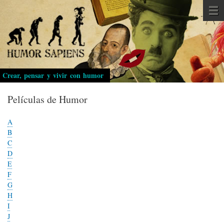
Pasar
al
contenido
principal
Crear, pensar y vivir con humor
Películas de Humor
A
B
C
D
E
F
G
H
I
J