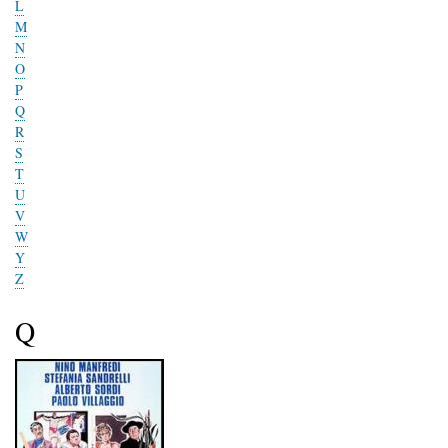
L
M
N
O
P
Q
R
S
T
U
V
W
Y
Z
Q