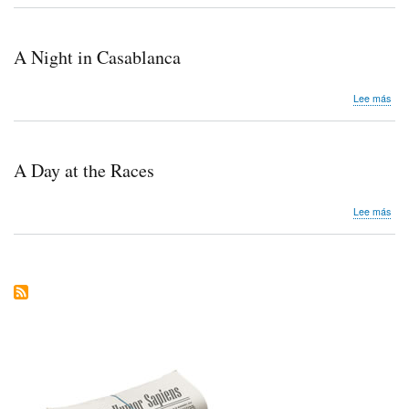
Sou
A Night in Casablanca
sob
Lee más
A
Nigh
in
Cas
A Day at the Races
sob
Lee más
A
Day
at
the
Rac