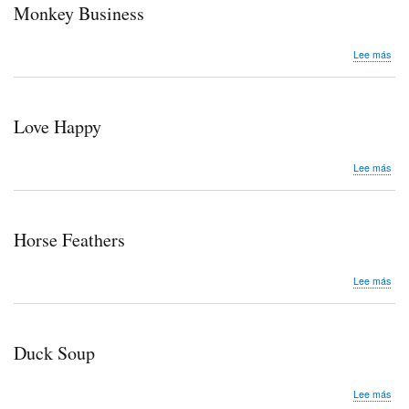
Monkey Business
sob
Lee más
Mon
Bus
Love Happy
sob
Lee más
Lov
Hap
Horse Feathers
sob
Lee más
Hor
Fea
Duck Soup
sob
Lee más
Duc