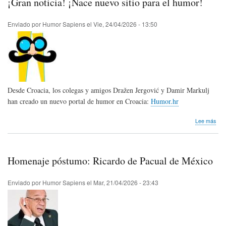
¡Gran noticia! ¡Nace nuevo sitio para el humor!
La
19.ª
edic
Enviado por
Humor Sapiens
el
Vie, 24/04/2026 - 13:50
de
Wor
Pre
Car
Desde Croacia, los colegas y amigos Dražen Jergović y Damir Markulj
han creado un nuevo portal de humor en Croacia:
Humor.hr
sob
Lee más
¡Gr
noti
¡Na
nue
Homenaje póstumo: Ricardo de Pacual de México
sitio
par
el
Enviado por
Humor Sapiens
el
Mar, 21/04/2026 - 23:43
hum