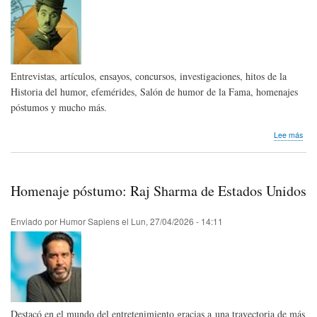
Entrevistas, artículos, ensayos, concursos, investigaciones, hitos de la
Historia del humor, efemérides, Salón de humor de la Fama, homenajes
póstumos y mucho más.
sob
Lee más
Bole
Hum
Sap
-
Homenaje póstumo: Raj Sharma de Estados Unidos
May
202
|
Enviado por
Humor Sapiens
el
Lun, 27/04/2026 - 14:11
Hum
Sap
New
-
May
202
Destacó en el mundo del entretenimiento gracias a una trayectoria de más