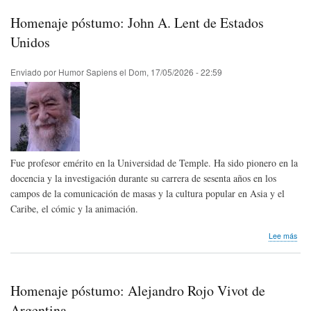
invi
|
Homenaje póstumo: John A. Lent de Estados
Exp
"Mai
Unidos
Que
202
Enviado por
Humor Sapiens
el
Dom, 17/05/2026 - 22:59
Fue profesor emérito en la Universidad de Temple. Ha sido pionero en la
docencia y la investigación durante su carrera de sesenta años en los
campos de la comunicación de masas y la cultura popular en Asia y el
Caribe, el cómic y la animación.
sob
Lee más
Hom
pós
Joh
A.
Homenaje póstumo: Alejandro Rojo Vivot de
Len
de
Argentina