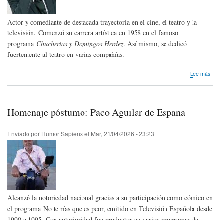
Actor y comediante de destacada trayectoria en el cine, el teatro y la
televisión. Comenzó su carrera artística en 1958 en el famoso
programa
Chucherías y Domingos Herdez
. Así mismo, se dedicó
fuertemente al teatro en varias compañías.
sob
Lee más
Hom
pós
Ric
de
Homenaje póstumo: Paco Aguilar de España
Pac
de
Méx
Enviado por
Humor Sapiens
el
Mar, 21/04/2026 - 23:23
Alcanzó la notoriedad nacional gracias a su participación como cómico en
el programa No te rías que es peor, emitido en Televisión Española desde
1990 a 1995. Con anterioridad fue productor en varios programas de