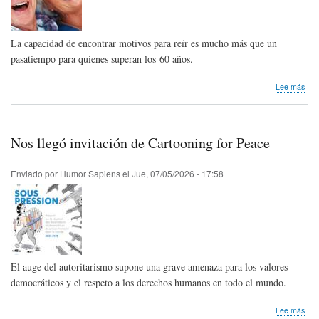
La capacidad de encontrar motivos para reír es mucho más que un
pasatiempo para quienes superan los 60 años.
sob
Lee más
Inve
Hum
y
terc
Nos llegó invitación de Cartooning for Peace
eda
Enviado por
Humor Sapiens
el
Jue, 07/05/2026 - 17:58
El auge del autoritarismo supone una grave amenaza para los valores
democráticos y el respeto a los derechos humanos en todo el mundo.
sob
Lee más