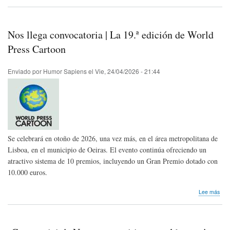
Libr
Ens
"Un
filos
Nos llega convocatoria | La 19.ª edición de World
de
la
Press Cartoon
risa
Enviado por
Humor Sapiens
el
Vie, 24/04/2026 - 21:44
Se celebrará en otoño de 2026, una vez más, en el área metropolitana de
Lisboa, en el municipio de Oeiras. El evento continúa ofreciendo un
atractivo sistema de 10 premios, incluyendo un Gran Premio dotado con
10.000 euros.
sob
Lee más
Nos
lleg
conv
|