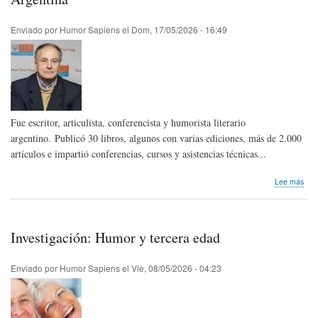
Est
Uni
Enviado por
Humor Sapiens
el
Dom, 17/05/2026 - 16:49
Fue escritor, articulista, conferencista y humorista literario
argentino. Publicó 30 libros, algunos con varias ediciones, más de 2.000
artículos e impartió conferencias, cursos y asistencias técnicas...
sob
Lee más
Hom
pós
Alej
Roj
Investigación: Humor y tercera edad
Vivo
de
Arg
Enviado por
Humor Sapiens
el
Vie, 08/05/2026 - 04:23