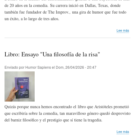
de 20 años en la comedia. Su carrera inició en Dallas, Texas, donde
también fue fundador de The Improv., una gira de humor que fue todo
un éxito, a lo largo de tres años.
sob
Lee más
Hom
pós
Raj
Sha
Libro: Ensayo "Una filosofía de la risa"
de
Est
Uni
Enviado por
Humor Sapiens
el
Dom, 26/04/2026 - 20:47
Quizás porque nunca hemos encontrado el libro que Aristóteles prometió
que escribiría sobre la comedia, tan maravilloso género quedó desprovisto
del barniz filosófico y el prestigio que sí tiene la tragedia.
sob
Lee más