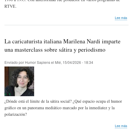
RTVE.
sob
Lee más
Hom
pós
Pac
Agui
La caricaturista italiana Marilena Nardi imparte
de
Esp
una masterclass sobre sátira y periodismo
Enviado por
Humor Sapiens
el
Mié, 15/04/2026 - 18:34
¿Dónde está el límite de la sátira social? ¿Qué espacio ocupa el humor
gráfico en un panorama mediático marcado por la inmediatez y la
polarización?
sob
Lee más
La