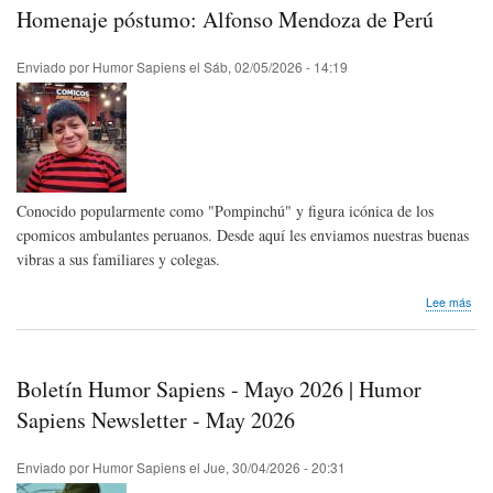
Asoc
Homenaje póstumo: Alfonso Mendoza de Perú
Esp
de
Cari
Enviado por
Humor Sapiens
el
Sáb, 02/05/2026 - 14:19
Conocido popularmente como "Pompinchú" y figura icónica de los
cpomicos ambulantes peruanos. Desde aquí les enviamos nuestras buenas
vibras a sus familiares y colegas.
sob
Lee más
Hom
pós
Alfo
Men
Boletín Humor Sapiens - Mayo 2026 | Humor
de
Per
Sapiens Newsletter - May 2026
Enviado por
Humor Sapiens
el
Jue, 30/04/2026 - 20:31