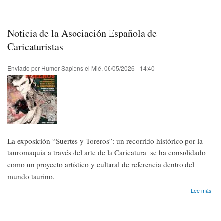
Nos
lleg
invi
de
Noticia de la Asociación Española de
Car
for
Caricaturistas
Pea
Enviado por
Humor Sapiens
el
Mié, 06/05/2026 - 14:40
La exposición “Suertes y Toreros”: un recorrido histórico por la
tauromaquia a través del arte de la Caricatura, se ha consolidado
como un proyecto artístico y cultural de referencia dentro del
mundo taurino.
sob
Lee más
Noti
de
la