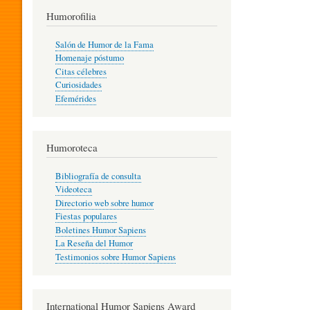
T
Humorofilia
Salón de Humor de la Fama
Homenaje póstumo
I
Citas célebres
Curiosidades
Efemérides
L
Humoroteca
Y
Bibliografía de consulta
Videoteca
H
Directorio web sobre humor
Fiestas populares
Boletines Humor Sapiens
U
La Reseña del Humor
Testimonios sobre Humor Sapiens
M
International Humor Sapiens Award