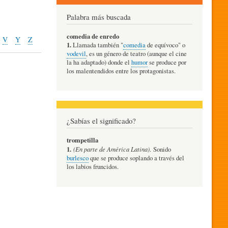
Palabra más buscada
comedia de enredo
V
Y
Z
1.
Llamada también "
comedia
de equívoco" o
vodevil
, es un género de teatro (aunque el cine
la ha adaptado) donde el
humor
se produce por
los malentendidos entre los protagonistas.
¿Sabías el significado?
trompetilla
1.
(En parte de América Latina)
. Sonido
burlesco
que se produce soplando a través del
los labios fruncidos.