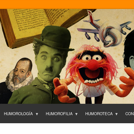
Pasar
al
contenido
principal
HUMOROLOGÍA
HUMOROFILIA
HUMOROTECA
CON
T
O
P