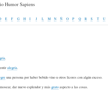
E
P
E
rio Humor Sapiens
O
I
L
D
E
F
G
H
I
J
L
M
N
Ñ
O
P
Q
R
S
T
U
R
N
Í
Í
I
C
gría
.
A
Ó
U
entir
alegría
.
egre
una persona por haber bebido vino u otros licores con algún exceso.
D
N
L
rmosear, dar nuevo esplendor y más
grato
aspecto a las cosas.
E
Y
A