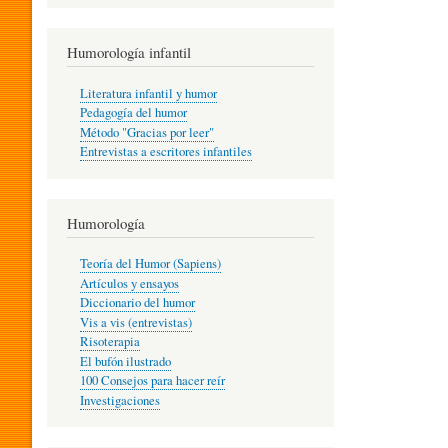
R
Humorología infantil
A
Literatura infantil y humor
Pedagogía del humor
Método "Gracias por leer"
I
Entrevistas a escritores infantiles
N
Humorología
Teoría del Humor (Sapiens)
F
Artículos y ensayos
Diccionario del humor
Vis a vis (entrevistas)
A
Risoterapia
El bufón ilustrado
100 Consejos para hacer reír
Investigaciones
N