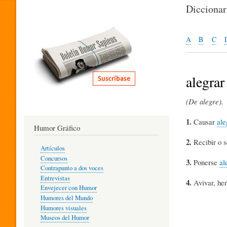
I
Dicciona
T
A
B
C
E
alegrar
(De alegre).
R
1.
Causar
ale
Humor Gráfico
A
2.
Recibir o s
Artículos
Concursos
3.
Ponerse
al
T
Contrapunto a dos voces
Entrevistas
4.
Avivar, he
Envejecer con Humor
Humores del Mundo
U
Humores visuales
Museos del Humor