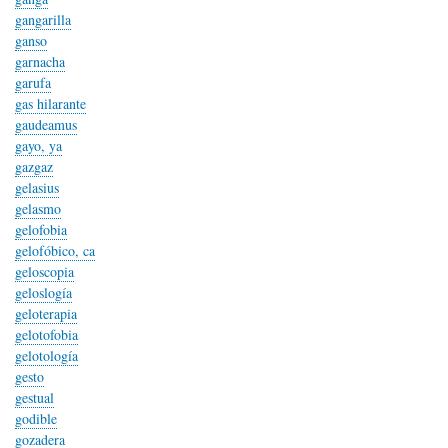
gangarilla
ganso
garnacha
garufa
gas hilarante
gaudeamus
gayo, ya
gazgaz
gelasius
gelasmo
gelofobia
gelofóbico, ca
geloscopia
geloslogía
geloterapia
gelotofobia
gelotología
gesto
gestual
godible
gozadera