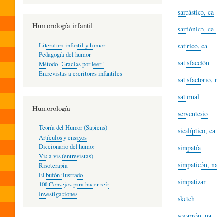
R
sarcástico, ca
Humorología infantil
sardónico, ca.
A
Literatura infantil y humor
satírico, ca
Pedagogía del humor
satisfacción
Método "Gracias por leer"
I
Entrevistas a escritores infantiles
satisfactorio, r
saturnal
N
Humorología
serventesio
Teoría del Humor (Sapiens)
sicalíptico, ca
F
Artículos y ensayos
Diccionario del humor
simpatía
Vis a vis (entrevistas)
A
simpaticón, n
Risoterapia
El bufón ilustrado
simpatizar
100 Consejos para hacer reír
Investigaciones
N
sketch
socarrón, na