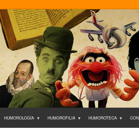
Pasar
al
contenido
principal
HUMOROLOGÍA
HUMOROFILIA
HUMOROTECA
CON
T
O
P