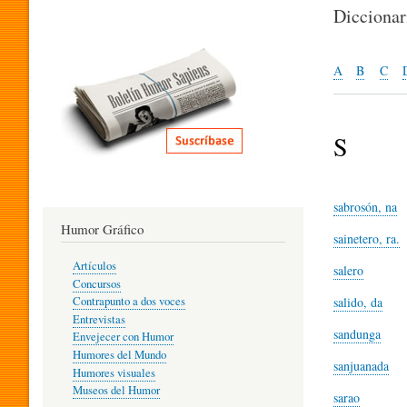
I
Dicciona
T
A
B
C
E
S
R
sabrosón, na
Humor Gráfico
sainetero, ra.
A
Artículos
salero
Concursos
T
salido, da
Contrapunto a dos voces
Entrevistas
sandunga
Envejecer con Humor
Humores del Mundo
U
sanjuanada
Humores visuales
Museos del Humor
sarao