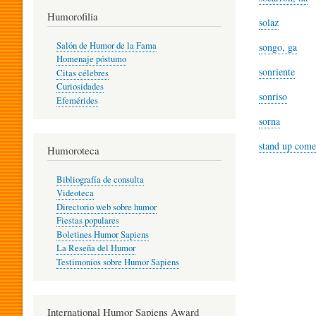
T
Humorofilia
solaz
Salón de Humor de la Fama
songo, ga
Homenaje póstumo
I
sonriente
Citas célebres
Curiosidades
sonriso
Efemérides
L
sorna
stand up com
Humoroteca
Y
Bibliografía de consulta
Videoteca
H
Directorio web sobre humor
Fiestas populares
Boletines Humor Sapiens
U
La Reseña del Humor
Testimonios sobre Humor Sapiens
M
International Humor Sapiens Award