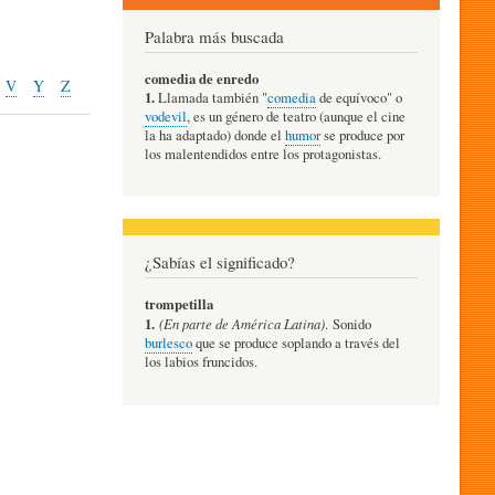
Palabra más buscada
comedia de enredo
V
Y
Z
1.
Llamada también "
comedia
de equívoco" o
vodevil
, es un género de teatro (aunque el cine
la ha adaptado) donde el
humor
se produce por
los malentendidos entre los protagonistas.
¿Sabías el significado?
trompetilla
1.
(En parte de América Latina)
. Sonido
burlesco
que se produce soplando a través del
los labios fruncidos.