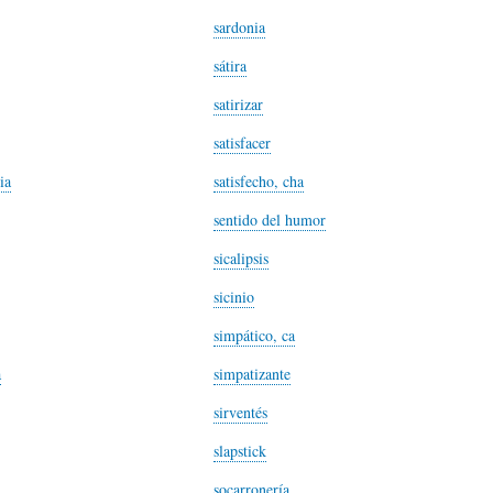
L
A
S
sardonia
sátira
H
C
D
satirizar
satisfacer
U
T
E
ia
satisfecho, cha
sentido del humor
M
U
H
sicalipsis
sicinio
O
A
U
simpático, ca
R
L
M
a
simpatizante
sirventés
(
I
O
slapstick
socarronería