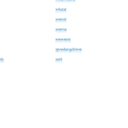
S
D
R
solazar
sonreír
A
A
B
sonrisa
sonsonete
P
D
I
spoudaiogéloion
edy
sutil
I
S
B
E
A
L
N
L
I
S
Ó
O