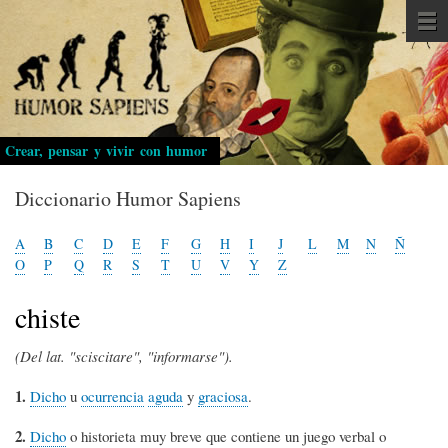
Pasar
al
contenido
principal
Crear, pensar y vivir con humor
Diccionario Humor Sapiens
A
B
C
D
E
F
G
H
I
J
L
M
N
Ñ
O
P
Q
R
S
T
U
V
Y
Z
chiste
(Del lat. "sciscitare", "informarse").
1.
Dicho
u
ocurrencia
aguda
y
graciosa
.
2.
Dicho
o historieta muy breve que contiene un juego verbal o