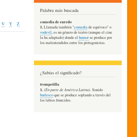
Palabra más buscada
comedia de enredo
V
Y
Z
1.
Llamada también "
comedia
de equívoco" o
vodevil
, es un género de teatro (aunque el cine
la ha adaptado) donde el
humor
se produce por
los malentendidos entre los protagonistas.
¿Sabías el significado?
trompetilla
1.
(En parte de América Latina)
. Sonido
burlesco
que se produce soplando a través del
los labios fruncidos.