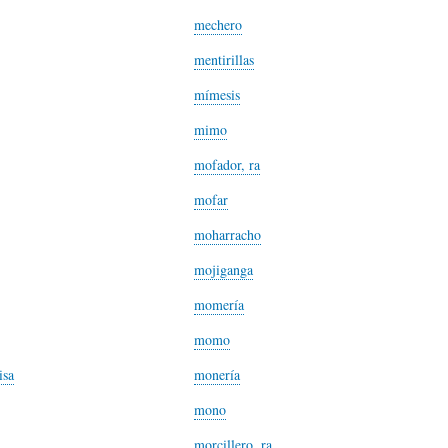
L
A
S
mechero
mentirillas
H
C
D
mímesis
mimo
U
T
E
mofador, ra
mofar
M
U
H
moharracho
mojiganga
O
A
U
momería
R
L
M
momo
isa
monería
(
I
O
mono
morcillero, ra