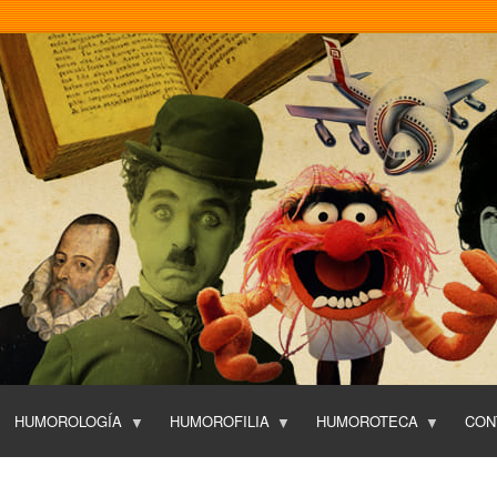
Pasar
al
contenido
principal
HUMOROLOGÍA
HUMOROFILIA
HUMOROTECA
CON
T
O
P