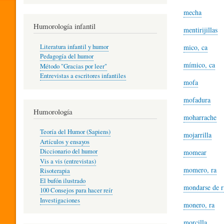
R
mecha
Humorología infantil
mentirijillas
A
Literatura infantil y humor
mico, ca
Pedagogía del humor
mímico, ca
Método "Gracias por leer"
I
Entrevistas a escritores infantiles
mofa
mofadura
N
Humorología
moharrache
Teoría del Humor (Sapiens)
mojarrilla
F
Artículos y ensayos
Diccionario del humor
momear
Vis a vis (entrevistas)
A
momero, ra
Risoterapia
El bufón ilustrado
mondarse de r
100 Consejos para hacer reír
Investigaciones
N
monero, ra
morcilla