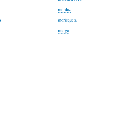
S
D
R
mordaz
a
morisqueta
A
A
B
murga
P
D
I
I
S
B
E
A
L
N
L
I
S
Ó
O