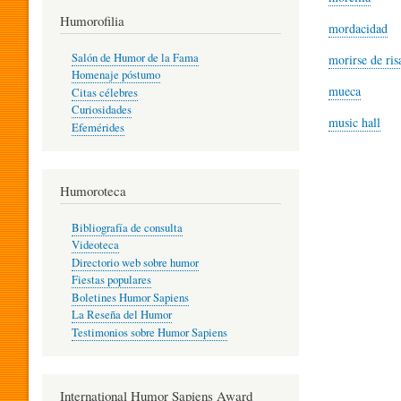
T
Humorofilia
mordacidad
Salón de Humor de la Fama
morirse de ris
Homenaje póstumo
I
mueca
Citas célebres
Curiosidades
music hall
Efemérides
L
Humoroteca
Y
Bibliografía de consulta
Videoteca
H
Directorio web sobre humor
Fiestas populares
Boletines Humor Sapiens
U
La Reseña del Humor
Testimonios sobre Humor Sapiens
M
International Humor Sapiens Award