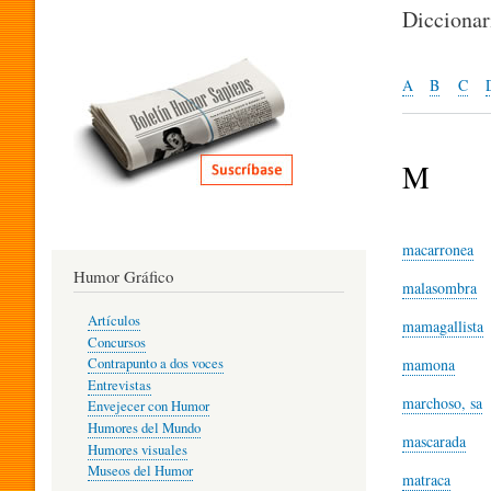
I
Dicciona
T
A
B
C
E
M
R
macarronea
Humor Gráfico
malasombra
A
Artículos
mamagallista
Concursos
T
mamona
Contrapunto a dos voces
Entrevistas
marchoso, sa
Envejecer con Humor
Humores del Mundo
U
mascarada
Humores visuales
Museos del Humor
matraca