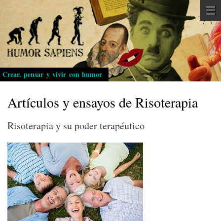
Pasar
al
contenido
principal
Crear, pensar y vivir con humor
Artículos y ensayos de Risoterapia
Risoterapia y su poder terapéutico