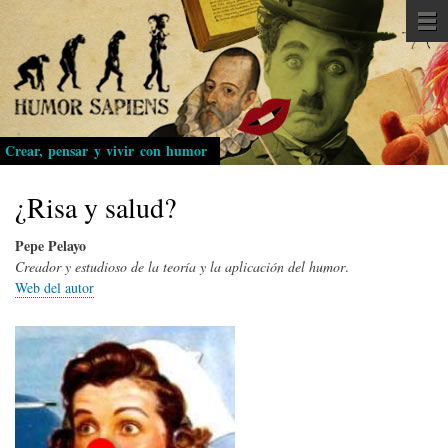
Pasar
al
contenido
principal
Crear, pensar y vivir con humor
¿Risa y salud?
Pepe Pelayo
Creador y estudioso de la teoría y la aplicación del humor
.
Web del autor