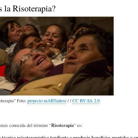
E
P
E
 la Risoterapia?
O
I
L
R
N
Í
Í
I
C
A
Ó
U
soterapia" Foto:
proyecto mARTadero
/ /
CC BY-SA 2.0
D
N
L
E
Y
A
Risoterapia
 más conocida del término “
” es:
o técnica psicoterapéutica tendiente a producir beneficios mentales y e