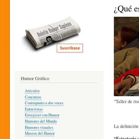
I
¿Qué es
T
E
R
Humor Gráfico
A
Artículos
Concursos
"Taller de ri
T
Contrapunto a dos voces
Entrevistas
Envejecer con Humor
Humores del Mundo
U
La definición
Humores visuales
Museos del Humor
“Estrategia 