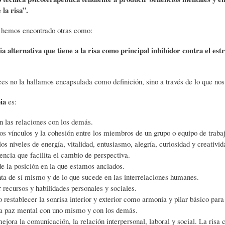
L
A
S
la risa”.
 hemos encontrado otras como:
H
C
D
a alternativa que tiene a la risa como principal inhibidor contra el estr
U
T
E
es no la hallamos encapsulada como definición, sino a través de lo que nos
ia
es:
M
U
H
n las relaciones con los demás.
os vínculos y la cohesión entre los miembros de un grupo o equipo de traba
O
A
U
s niveles de energía, vitalidad, entusiasmo, alegría, curiosidad y creativid
encia que facilita el cambio de perspectiva.
e la posición en la que estamos anclados.
R
L
M
ta de sí mismo y de lo que sucede en las interrelaciones humanes.
 recursos y habilidades personales y sociales.
 restablecer la sonrisa interior y exterior como armonía y pilar básico para
(
I
O
a paz mental con uno mismo y con los demás.
mejora la comunicación, la relación interpersonal, laboral y social. La risa