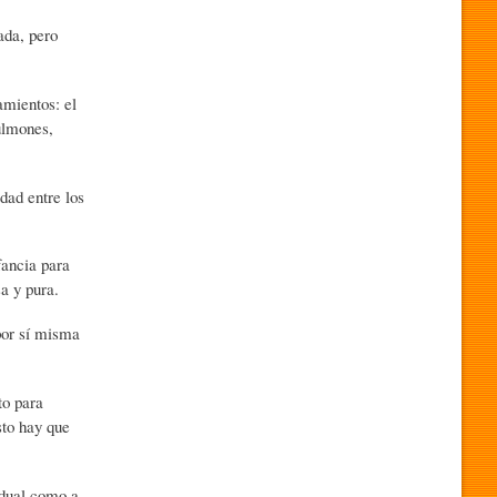
ada, pero
amientos: el
ulmones,
dad entre los
nfancia para
sa y pura.
por sí misma
to para
sto hay que
idual como a