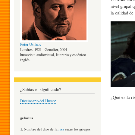
nivel grupal 
O
la calidad de 
G
Peter Ustinov
Í
Londres, 1921 - Genolier, 2004
humorista audiovisual, literario y escénico
inglés.
A
D
¿Sabías el significado?
¿Qué es la ri
Diccionario del Humor
E
gelasius
L
1.
Nombre del dios de la
risa
entre los griegos.