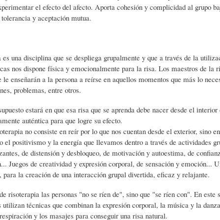
xperimentar el efecto del afecto. Aporta cohesión y complicidad al grupo b
S
D
R
 tolerancia y aceptación mutua.
A
A
B
a es una disciplina que se despliega grupalmente y que a través de la utiliza
icas nos dispone física y emocionalmente para la risa. Los maestros de la r
P
D
I
 le enseñarán a la persona a reírse en aquellos momentos que más lo nece
ones, problemas, entre otros.
I
S
B
supuesto estará en que esa risa que se aprenda debe nacer desde el interior
mente auténtica para que logre su efecto.
oterapia no consiste en reír por lo que nos cuentan desde el exterior, sino e
E
A
L
odo el positivismo y la energía que llevamos dentro a través de actividades gr
zantes, de distensión y desbloqueo, de motivación y autoestima, de confian
.. Juegos de creatividad y expresión corporal, de sensación y emoción... 
N
L
I
, para la creación de una interacción grupal divertida, eficaz y relajante.
de risoterapia las personas "no se ríen de", sino que "se ríen con". En este s
S
Ó
O
s utilizan técnicas que combinan la expresión corporal, la música y la danza
 respiración y los masajes para conseguir una risa natural.