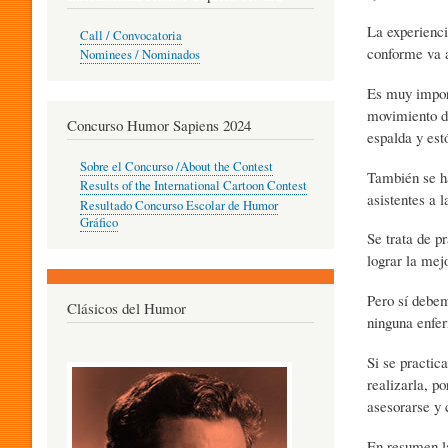
O
La experienci
Call / Convocatoria
conforme va a
Nominees / Nominados
Es muy import
R
movimiento de
Concurso Humor Sapiens 2024
espalda y est
P
Sobre el Concurso /About the Contest
También se ha
Results of the International Cartoon Contest
asistentes a l
Resultado Concurso Escolar de Humor
E
Gráfico
Se trata de pr
lograr la mej
D
Pero sí debem
Clásicos del Humor
ninguna enfer
A
Si se practic
realizarla, p
asesorarse y 
G
En resumen la