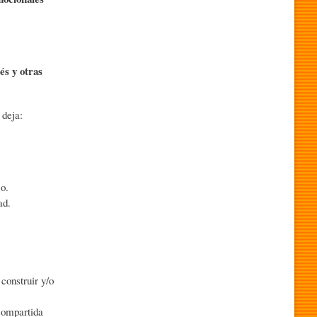
és y otras
 deja:
jo.
ad.
 construir y/o
 compartida