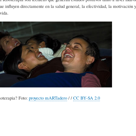
que influyen directamente en la salud general, la efectividad, la motivación 
L
R
H
vida.
O
D
U
S
E
M
Y
L
O
E
A
R
soterapia? Foto:
proyecto mARTadero
/ /
CC BY-SA 2.0
N
F
B
S
A
I