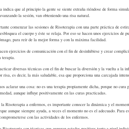
)
N
G
a indica que al principio la gente se siente extraña riéndose de forma simul
vanzando la sesión, van obteniendo una risa natural.
ante comenzar las sesiones de Risoterapia con una parte práctica de estir
A
D
R
sbloquea el cuerpo y éste se relaja. Por eso se hacen unos ejercicios de p
ómago, para reír de la mejor forma y con la máxima facilidad.
R
E
A
cen ejercicios de comunicación con el fin de desinhibirse y crear complici
a terapia.
T
H
F
acticar diversas técnicas con el fin de buscar la diversión y la vuelta a la i
or risa, es decir, la más saludable, esa que proporciona una carcajada inten
Í
U
Í
os aclarar una cosa: no es una terapia propiamente dicha, porque no cura 
medad, aunque influye positivamente en las curas practicadas.
C
M
A
a la Risoterapia a enfermos, es importante conocer la dinámica y el momen
orque aunque siempre ayuda, a veces el momento no es el adecuado. Para e
comprometerse con las actividades de los enfermos.
U
O
-
 Risoterapia son técnicas que generan estados positivos tanto a nivel indiv