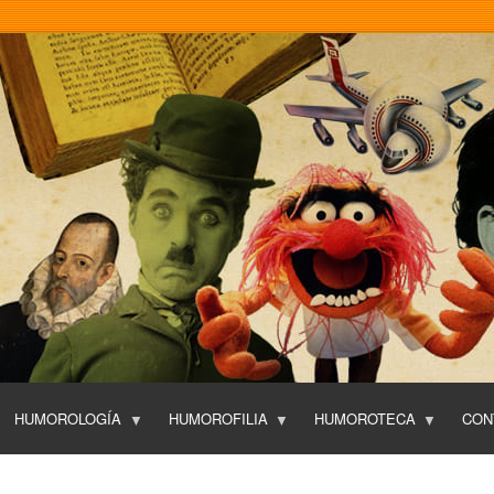
Pasar
al
contenido
principal
HUMOROLOGÍA
HUMOROFILIA
HUMOROTECA
CON
T
O
P