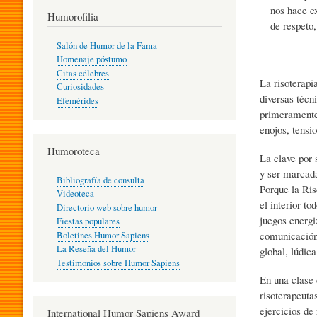
nos hace e
T
Humorofilia
de respeto,
Salón de Humor de la Fama
Homenaje póstumo
I
Citas célebres
La risoterapi
Curiosidades
diversas técn
Efemérides
L
primeramente
enojos, tensi
Humoroteca
Y
La clave por 
y ser marcada
Bibliografía de consulta
Porque la Ris
Videoteca
H
el interior t
Directorio web sobre humor
juegos energi
Fiestas populares
comunicación.
Boletines Humor Sapiens
U
La Reseña del Humor
global, lúdica
Testimonios sobre Humor Sapiens
En una clase 
M
risoterapeuta
ejercicios de
International Humor Sapiens Award