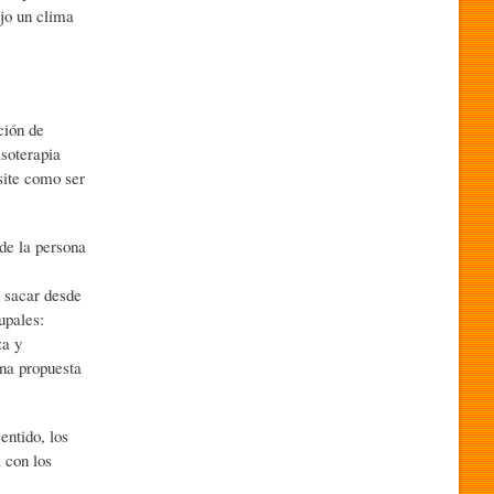
ajo un clima
ción de
isoterapia
site como ser
 de la persona
n sacar desde
upales:
za y
Una propuesta
entido, los
 con los