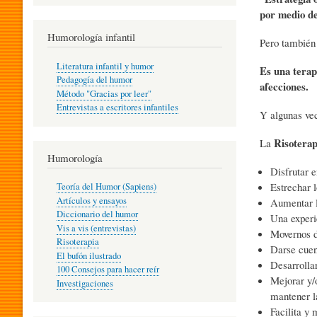
R
por medio de 
Humorología infantil
Pero también
A
Literatura infantil y humor
Es una terapi
Pedagogía del humor
afecciones.
Método "Gracias por leer"
I
Entrevistas a escritores infantiles
Y algunas vec
Risoterap
La
N
Humorología
Disfrutar e
Estrechar l
Teoría del Humor (Sapiens)
F
Artículos y ensayos
Aumentar lo
Diccionario del humor
Una experi
Vis a vis (entrevistas)
Movernos d
A
Risoterapia
Darse cuen
El bufón ilustrado
Desarrollar
100 Consejos para hacer reír
Mejorar y/o
Investigaciones
N
mantener l
Facilita y 