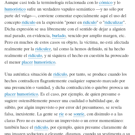
Aunque casi toda la terminología relacionada con lo
cómico
y lo
humorístico
sufre un verdadero vapuleo semántico ―y no sólo por
parte del vulgo―, conviene comentar especialmente aquí el uso del
concepto
ridículo
en la expresión "poner en
ridículo
" o "
ridiculizar
".
Dicha expresión se usa libremente con el sentido de dejar a alguien
mal parado, en evidencia,
burlado
, vencido por amplio margen, etc.
Pero en muchos de estos casos su objeto, la víctima, no está afectada
realmente por la
ridiculez
, tal como la hemos definido, ni ha hecho
realmente el
ridículo
, y ni siquiera el hecho en cuestión ha provocado
el menor
placer
humorístico
.
Una auténtica situación de
ridículo
, por tanto, se produce cuando los
hechos contradicen flagrantemente cualquier supuesto marcado por
una presunción o vanidad, y dicha contradicción o quiebre provoca un
placer
humorístico
. Es el caso, por ejemplo, de quien presume o
sugiere ostensiblemente poseer una cualidad o habilidad que, de
súbito, por algún imprevisto o por error del presuntuoso, se revela
falsa, inexistente. La gente se
ríe
o se
sonríe
, con disimulo o a las
claras Pero no es necesario un imprevisto o un error momentáneo:
también hace el
ridículo
, por ejemplo, quien presume claramente de
una imagen seductora o elegante, digamos, cuando su vestimenta o su