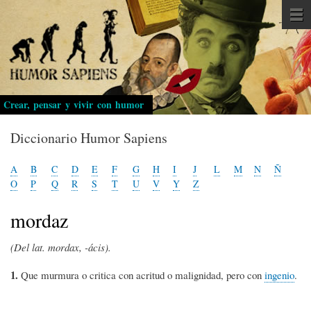
Pasar
al
contenido
principal
Crear, pensar y vivir con humor
Diccionario Humor Sapiens
A
B
C
D
E
F
G
H
I
J
L
M
N
Ñ
O
P
Q
R
S
T
U
V
Y
Z
mordaz
(Del lat. mordax, -ácis).
1.
Que murmura o critica con acritud o malignidad, pero con
ingenio
.