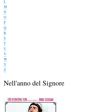
L
M
N
O
P
Q
R
S
T
U
V
W
Y
Z
Nell'anno del Signore