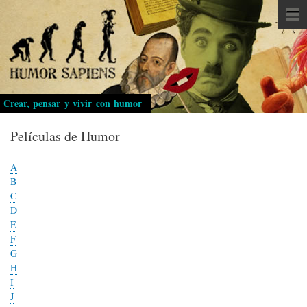
Pasar
al
contenido
principal
Crear, pensar y vivir con humor
Películas de Humor
A
B
C
D
E
F
G
H
I
J