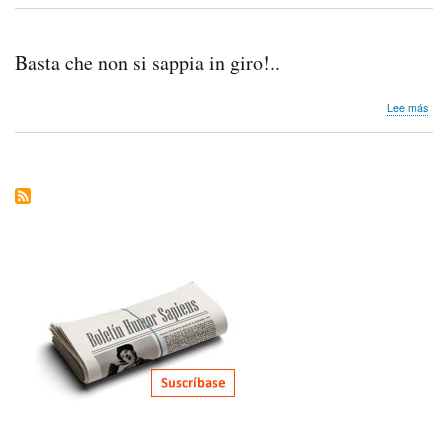
Tos
Basta che non si sappia in giro!..
sob
Lee más
Bas
che
non
si
sap
in
giro!