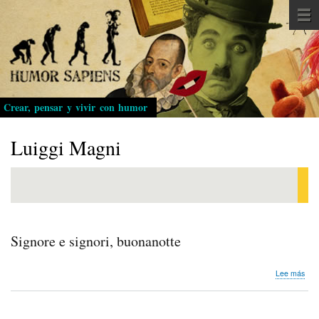
Pasar
al
contenido
principal
Crear, pensar y vivir con humor
Luiggi Magni
Signore e signori, buonanotte
sob
Lee más
Sig
e
sign