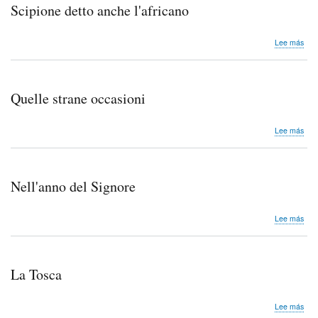
buo
Scipione detto anche l'africano
sob
Lee más
Scip
dett
anc
l'af
Quelle strane occasioni
sob
Lee más
Quel
stra
occa
Nell'anno del Signore
sob
Lee más
Nell
del
Sig
La Tosca
sob
Lee más
La