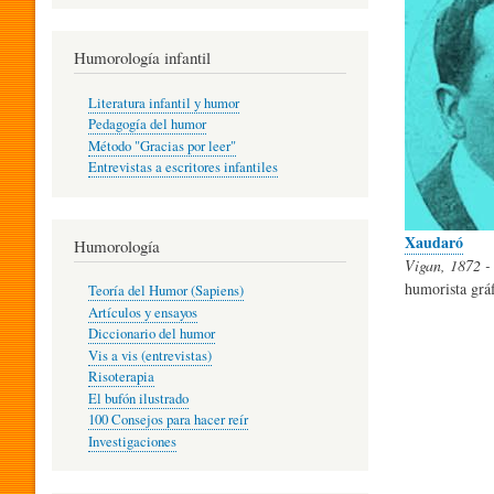
R
Humorología infantil
A
Literatura infantil y humor
Pedagogía del humor
Método "Gracias por leer"
I
Entrevistas a escritores infantiles
N
Xaudaró
Humorología
Vigan, 1872 -
humorista gráf
Teoría del Humor (Sapiens)
F
Artículos y ensayos
Diccionario del humor
Vis a vis (entrevistas)
A
Risoterapia
El bufón ilustrado
100 Consejos para hacer reír
Investigaciones
N