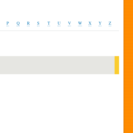
P
Q
R
S
T
U
V
W
X
Y
Z