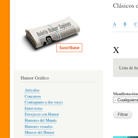
I
Clásicos 
T
A
B
C
E
X
R
Lista de h
Humor Gráfico
A
Artículos
Manifestación 
Concursos
T
Contrapunto a dos voces
Entrevistas
Envejecer con Humor
Humores del Mundo
U
Humores visuales
Museos del Humor