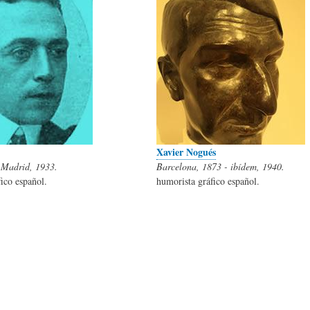
L
A
S
H
C
D
U
T
E
M
U
H
Xavier Nogués
 Madrid, 1933.
Barcelona, 1873 - ibídem, 1940.
ico español.
humorista gráfico español.
O
A
U
R
L
M
(
I
O