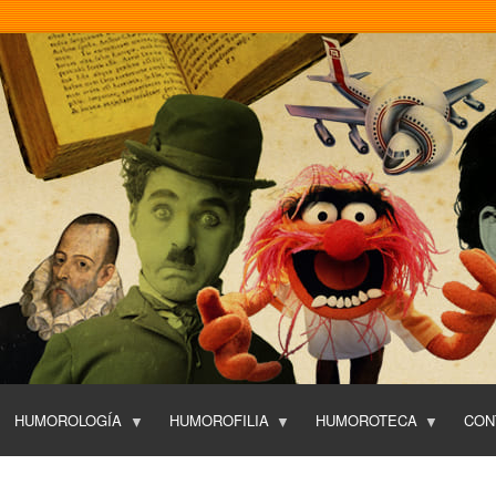
Pasar
al
contenido
principal
HUMOROLOGÍA
HUMOROFILIA
HUMOROTECA
CON
T
O
P