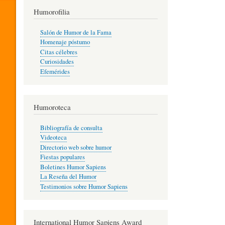
T
Humorofilia
Salón de Humor de la Fama
Homenaje póstumo
I
Citas célebres
Curiosidades
Efemérides
L
Humoroteca
Y
Bibliografía de consulta
Videoteca
H
Directorio web sobre humor
Fiestas populares
Boletines Humor Sapiens
U
La Reseña del Humor
Testimonios sobre Humor Sapiens
M
International Humor Sapiens Award